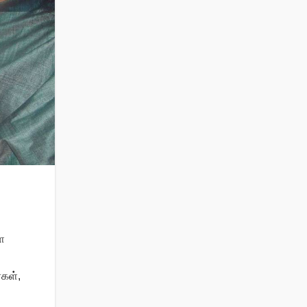
ை
்கள்,