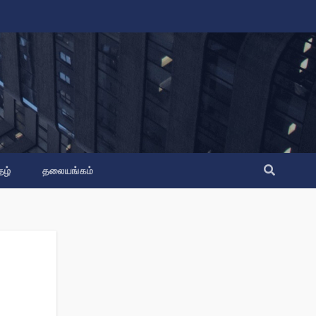
தழ்
தலையங்கம்