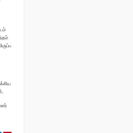
டம்
்தம்
ிருப்ப
ுக்கிய
்.
ளர்