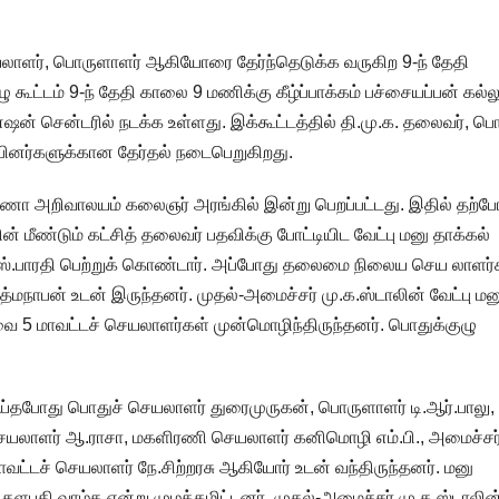
லாளர், பொருளாளர் ஆகியோரை தேர்ந்தெடுக்க வருகிற 9-ந் தேதி
கூட்டம் 9-ந் தேதி காலை 9 மணிக்கு கீழ்ப்பாக்கம் பச்சையப்பன் கல்ல
்ஷன் சென்டரில் நடக்க உள்ளது. இக்கூட்டத்தில் தி.மு.க. தலைவர், பொ
்பினர்களுக்கான தேர்தல் நடைபெறுகிறது.
ா அறிவாலயம் கலைஞர் அரங்கில் இன்று பெறப்பட்டது. இதில் தற்ப
 மீண்டும் கட்சித் தலைவர் பதவிக்கு போட்டியிட வேட்பு மனு தாக்கல்
எஸ்.பாரதி பெற்றுக் கொண்டார். அப்போது தலைமை நிலைய செய லாளர்
பத்மநாபன் உடன் இருந்தனர். முதல்-அமைச்சர் மு.க.ஸ்டாலின் வேட்பு மன
ை 5 மாவட்டச் செயலாளர்கள் முன்மொழிந்திருந்தனர். பொதுக்குழு
செய்தபோது பொதுச் செயலாளர் துரைமுருகன், பொருளாளர் டி.ஆர்.பாலு,
யலாளர் ஆ.ராசா, மகளிரணி செயலாளர் கனிமொழி எம்.பி., அமைச்சர
மாவட்டச் செயலாளர் நே.சிற்றரசு ஆகியோர் உடன் வந்திருந்தனர். மனு
 தளபதி வாழ்க என்று முழக்கமிட்டனர். முதல்-அமைச்சர் மு.க.ஸ்டாலின