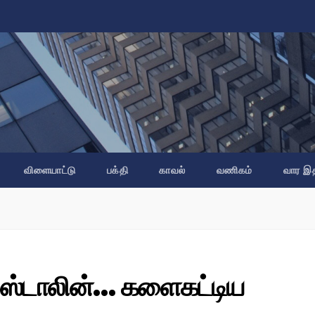
விளையாட்டு
பக்தி
காவல்
வணிகம்
வார இ
் ஸ்டாலின்… களைகட்டிய