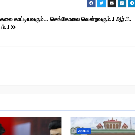
கலை காட்டியவரும்… செங்கோலை வென்றவரும்..! ஆர்.பி.
ம்..!
அரசியல்