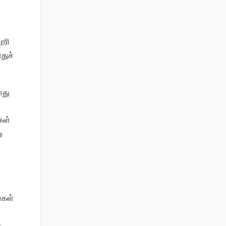
ூரி
துச்
ோது
கள்
ு
்கள்
்