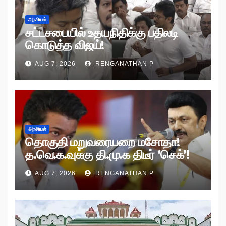
அரசியல்
சட்டசபையில் உதயநிதிக்கு பதிலடி
கொடுத்த விஜய்!
AUG 7, 2026
RENGANATHAN P
அரசியல்
தொகுதி மறுவரையறை மசோதா!
த.வெ.க.வுக்கு தி.மு.க திடீர் ‘செக்’!
AUG 7, 2026
RENGANATHAN P