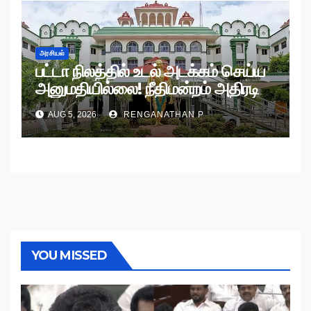
அரசியல்
பட்டா நிலத்தில் உடல் அடக்கம் செய்ய
அனுமதியில்லை! நீதிமன்றம் அதிரடி
உத்தரவு!
AUG 5, 2026
RENGANATHAN P
YOU MISSED