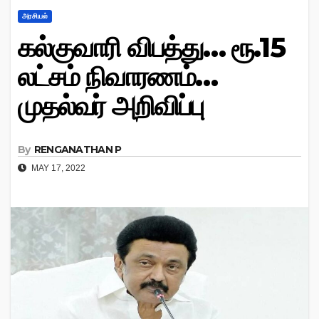
அரசியல்
கல்குவாரி விபத்து… ரூ.15
லட்சம் நிவாரணம்…
முதல்வர் அறிவிப்பு
By
RENGANATHAN P
MAY 17, 2022