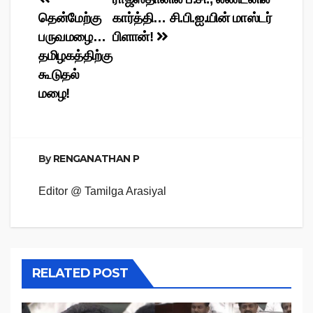
Post
தென்மேற்கு
கார்த்தி… சி.பி.ஐ.யின் மாஸ்டர்
navigation
பருவமழை…
பிளான்!
தமிழகத்திற்கு
கூடுதல்
மழை!
By
RENGANATHAN P
Editor @ Tamilga Arasiyal
RELATED POST