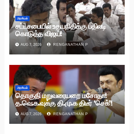
அரசியல்
சட்டசபையில் உதயநிதிக்கு பதிலடி
கொடுத்த விஜய்!
AUG 7, 2026
RENGANATHAN P
அரசியல்
தொகுதி மறுவரையறை மசோதா!
த.வெ.க.வுக்கு தி.மு.க திடீர் ‘செக்’!
AUG 7, 2026
RENGANATHAN P