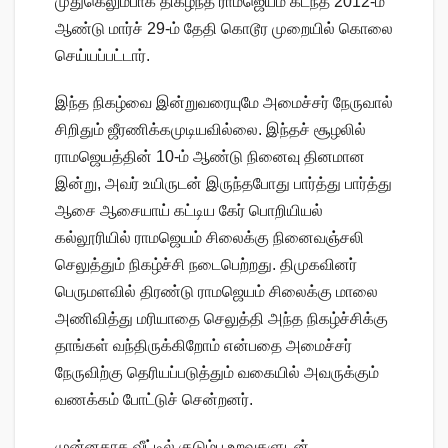
முதுகெலும்பாக திகழ்ந்த ராமஜெயம் கடந்த 2012-ம்
ஆண்டு மார்ச் 29-ம் தேதி கொடூர முறையில் கொலை
செய்யப்பட்டார்.
இந்த நிகழ்வை இன்றுவரையுமே அமைச்சர் நேருவால்
சிறிதும் ஜீரணிக்கமுடியவில்லை. இந்தச் சூழலில்
ராமஜெயத்தின் 10-ம் ஆண்டு நினைவு தினமான
இன்று, அவர் உயிருடன் இருந்தபோது பார்த்து பார்த்து
ஆசை ஆசையாய் கட்டிய கேர் பொறியியல்
கல்லூரியில் ராமஜெயம் சிலைக்கு நினைவஞ்சலி
செலுத்தும் நிகழ்ச்சி நடைபெற்றது. திமுகவினர்
பெருமளவில் திரண்டு ராமஜெயம் சிலைக்கு மாலை
அணிவித்து மரியாதை செலுத்தி அந்த நிகழ்ச்சிக்கு
தாங்கள் வந்திருக்கிறோம் என்பதை அமைச்சர்
நேருவிற்கு தெரியப்படுத்தும் வகையில் அவருக்கும்
வணக்கம் போட்டுச் சென்றனர்.
முன்னதாக வீட்டில் குடும்ப உறவுகளுடன்