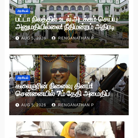
அரசியல்
பட்டா நிலத்தில் உடல் அடக்கம் செய்ய
அனுமதியில்லை! நீதிமன்றம் அதிரடி
உத்தரவு!
AUG 5, 2026
RENGANATHAN P
அரசியல்
கலைஞரின் நினைவு தினம்!
சென்னையில் 7ம் தேதி அமைதிப்
பேரணி!
AUG 5, 2026
RENGANATHAN P