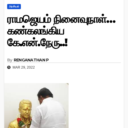
அரசியல்
ராமஜெயம் நினைவுநாள்…
கண்கலங்கிய
கே.என்.நேரு..!
By
RENGANATHAN P
MAR 29, 2022