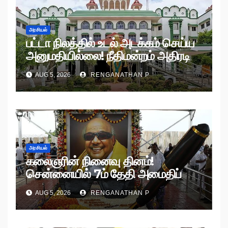
அரசியல்
பட்டா நிலத்தில் உடல் அடக்கம் செய்ய
அனுமதியில்லை! நீதிமன்றம் அதிரடி
உத்தரவு!
AUG 5, 2026
RENGANATHAN P
அரசியல்
கலைஞரின் நினைவு தினம்!
சென்னையில் 7ம் தேதி அமைதிப்
பேரணி!
AUG 5, 2026
RENGANATHAN P