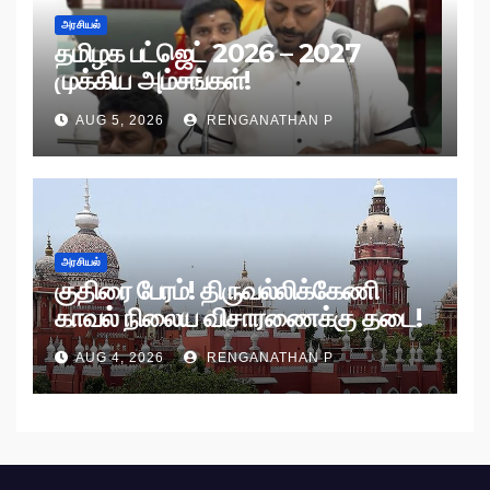
அரசியல்
தமிழக பட்ஜெட் 2026 – 2027
முக்கிய அம்சங்கள்!
AUG 5, 2026
RENGANATHAN P
அரசியல்
குதிரை பேரம்! திருவல்லிக்கேணி
காவல் நிலைய விசாரணைக்கு தடை!
AUG 4, 2026
RENGANATHAN P