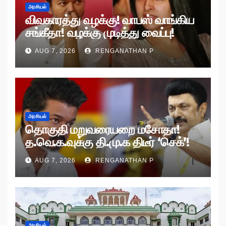
அரசியல்
விவகாரத்து வழக்கு! வாபஸ் வாங்கிய
சங்கீதா! வழக்கு முடித்து வைப்பு!
AUG 7, 2026
RENGANATHAN P
அரசியல்
தொகுதி மறுவரையறை மசோதா!
த.வெ.க.வுக்கு தி.மு.க திடீர் ‘செக்’!
AUG 7, 2026
RENGANATHAN P
அரசியல்