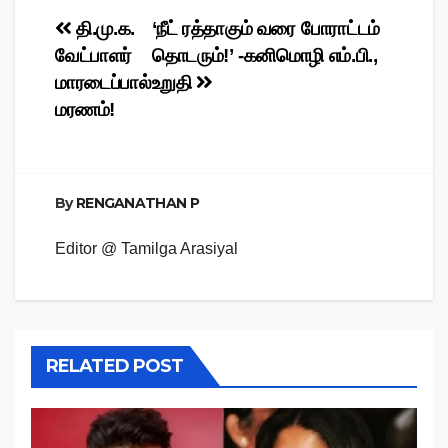
Post
தி.மு.க.
‘நீட் ரத்தாகும் வரை போராட்டம்
வேட்பாளர்
தொடரும்!’ -கனிமொழி எம்.பி.,
navigation
மாரடைப்பால்
உறுதி
மரணம்!
By
RENGANATHAN P
Editor @ Tamilga Arasiyal
RELATED POST