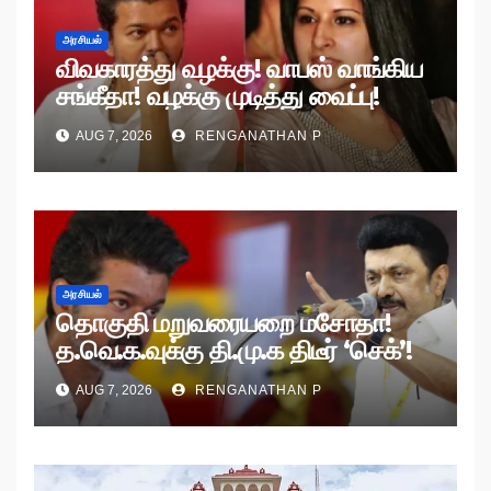
அரசியல்
விவகாரத்து வழக்கு! வாபஸ் வாங்கிய
சங்கீதா! வழக்கு முடித்து வைப்பு!
AUG 7, 2026
RENGANATHAN P
அரசியல்
தொகுதி மறுவரையறை மசோதா!
த.வெ.க.வுக்கு தி.மு.க திடீர் ‘செக்’!
AUG 7, 2026
RENGANATHAN P