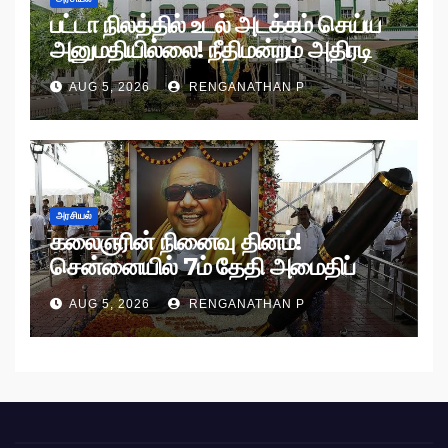
பட்டா நிலத்தில் உடல் அடக்கம் செய்ய
அனுமதியில்லை! நீதிமன்றம் அதிரடி
உத்தரவு!
AUG 5, 2026
RENGANATHAN P
அரசியல்
கலைஞரின் நினைவு தினம்!
சென்னையில் 7ம் தேதி அமைதிப்
பேரணி!
AUG 5, 2026
RENGANATHAN P