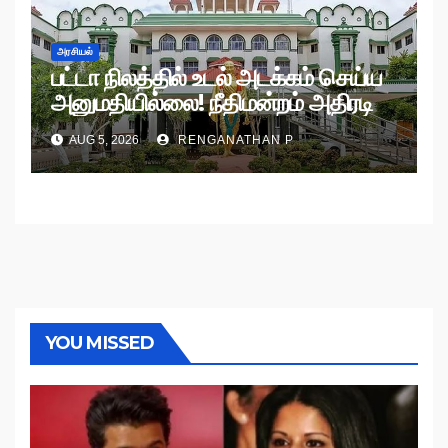
அரசியல்
பட்டா நிலத்தில் உடல் அடக்கம் செய்ய
அனுமதியில்லை! நீதிமன்றம் அதிரடி
உத்தரவு!
AUG 5, 2026
RENGANATHAN P
YOU MISSED