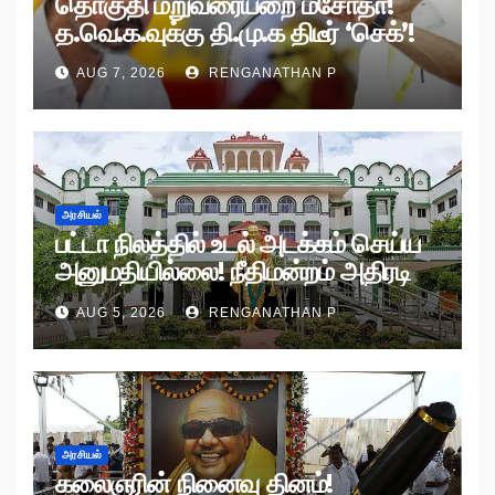
தொகுதி மறுவரையறை மசோதா!
த.வெ.க.வுக்கு தி.மு.க திடீர் ‘செக்’!
AUG 7, 2026
RENGANATHAN P
அரசியல்
பட்டா நிலத்தில் உடல் அடக்கம் செய்ய
அனுமதியில்லை! நீதிமன்றம் அதிரடி
உத்தரவு!
AUG 5, 2026
RENGANATHAN P
அரசியல்
கலைஞரின் நினைவு தினம்!