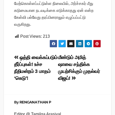
மேற்கொள்ளப்பட்டுள்ள நிலையில், அர்ச்சகர் மீது
கடுமையான நடவடிக்கை எடுக்காதது ஏன் என்ற
கேள்வி பல்வேறு தரப்பினராலும் எழுப்பப்பட்டு
வருகிறது.
Post Views:
213
Post
ஒத்தி வைக்கப்படும்
மீண்டும் அமித்
தீர்ப்புகள்! உச்ச
ஷாவை சந்திக்க
navigation
நீதிமன்றம் 3 மாதம்
முயற்சிக்கும் முதல்வர்
‘கெடு’!
விஜய்!
By
RENGANATHAN P
Editor @ Tamilga Arasiyal