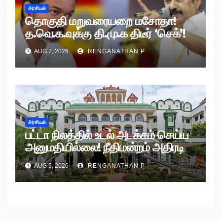
அரசியல்
தொகுதி மறுவரையறை மசோதா!
த.வெ.க.வுக்கு தி.மு.க திடீர் ‘செக்’!
AUG 7, 2026
RENGANATHAN P
அரசியல்
பட்டா நிலத்தில் உடல் அடக்கம் செய்ய
அனுமதியில்லை! நீதிமன்றம் அதிரடி
உத்தரவு!
AUG 5, 2026
RENGANATHAN P