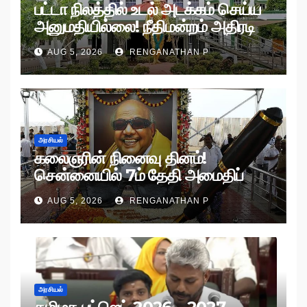
பட்டா நிலத்தில் உடல் அடக்கம் செய்ய
அனுமதியில்லை! நீதிமன்றம் அதிரடி
உத்தரவு!
AUG 5, 2026
RENGANATHAN P
அரசியல்
கலைஞரின் நினைவு தினம்!
சென்னையில் 7ம் தேதி அமைதிப்
பேரணி!
AUG 5, 2026
RENGANATHAN P
அரசியல்