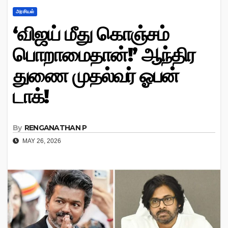
அரசியல்
‘விஜய் மீது கொஞ்சம்
பொறாமைதான்!’ ஆந்திர
துணை முதல்வர் ஓபன்
டாக்!
By
RENGANATHAN P
MAY 26, 2026