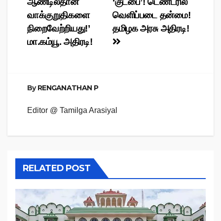
ஆண்டில்தான்
‘குட்பை’! டெண்டரில்
navigation
வாக்குறுதிகளை
வெளிப்படை தன்மை!
நிறைவேற்றியது!’
தமிழக அரசு அதிரடி!
மா.கம்யூ. அதிரடி!
By
RENGANATHAN P
Editor @ Tamilga Arasiyal
RELATED POST