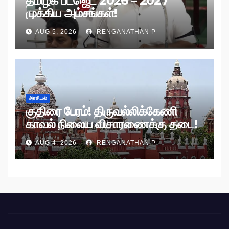
தமிழக பட்ஜெட் 2026 – 2027
முக்கிய அம்சங்கள்!
AUG 5, 2026
RENGANATHAN P
அரசியல்
குதிரை பேரம்! திருவல்லிக்கேணி
காவல் நிலைய விசாரணைக்கு தடை!
AUG 4, 2026
RENGANATHAN P