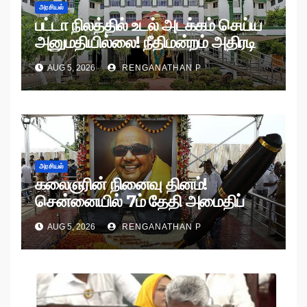
அரசியல்
பட்டா நிலத்தில் உடல் அடக்கம் செய்ய
அனுமதியில்லை! நீதிமன்றம் அதிரடி
உத்தரவு!
AUG 5, 2026
RENGANATHAN P
அரசியல்
கலைஞரின் நினைவு தினம்!
சென்னையில் 7ம் தேதி அமைதிப்
பேரணி!
AUG 5, 2026
RENGANATHAN P