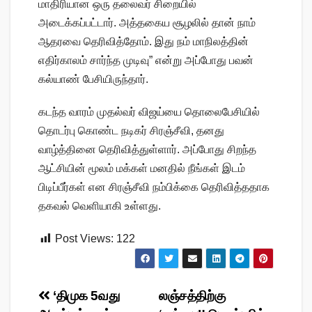
மாதிரியான ஒரு தலைவர் சிறையில்
அடைக்கப்பட்டார். அத்தகைய சூழலில் தான் நாம்
ஆதரவை தெரிவித்தோம். இது நம் மாநிலத்தின்
எதிர்காலம் சார்ந்த முடிவு” என்று அப்போது பவன்
கல்யாண் பேசியிருந்தார்.
கடந்த வாரம் முதல்வர் விஜய்யை தொலைபேசியில்
தொடர்பு கொண்ட நடிகர் சிரஞ்சீவி, தனது
வாழ்த்தினை தெரிவித்துள்ளார். அப்போது சிறந்த
ஆட்சியின் மூலம் மக்கள் மனதில் நீங்கள் இடம்
பிடிப்பீர்கள் என சிரஞ்சீவி நம்பிக்கை தெரிவித்ததாக
தகவல் வெளியாகி உள்ளது.
Post Views:
122
Post
‘திமுக 5வது
லஞ்சத்திற்கு