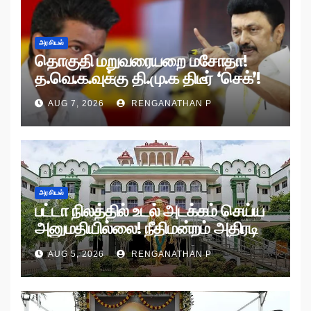
அரசியல்
தொகுதி மறுவரையறை மசோதா!
த.வெ.க.வுக்கு தி.மு.க திடீர் ‘செக்’!
AUG 7, 2026
RENGANATHAN P
அரசியல்
பட்டா நிலத்தில் உடல் அடக்கம் செய்ய
அனுமதியில்லை! நீதிமன்றம் அதிரடி
உத்தரவு!
AUG 5, 2026
RENGANATHAN P