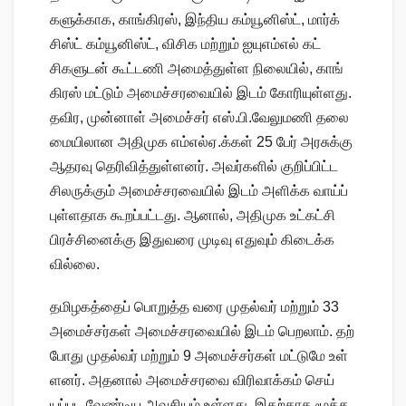
களுக்​காக, காங்​கிரஸ், இந்​திய கம்​யூனிஸ்ட், மார்க்​
சிஸ்ட் கம்​யூனிஸ்ட், விசிக மற்​றும் ஐயுஎம்​எல் கட்​
சிகளு​டன் கூட்​டணி அமைத்​துள்ள நிலை​யில், காங்​
கிரஸ் மட்​டும் அமைச்​சர​வை​யில் இடம் கோரி​யுள்​ளது.
தவிர, முன்​னாள் அமைச்​சர் எஸ்​.பி.வேலுமணி தலை​
மையி​லான அதி​முக எம்​எல்​ஏ.க்​கள் 25 பேர் அரசுக்கு
ஆதரவு தெரி​வித்​துள்​ளனர். அவர்​களில் குறிப்​பிட்ட
சிலருக்​கும் அமைச்​சர​வை​யில் இடம் அளிக்க வாய்ப்​
புள்​ள​தாக கூறப்​பட்​டது. ஆனால், அதி​முக உட்​கட்சி
பிரச்​சினைக்கு இது​வரை முடிவு எது​வும் கிடைக்​க​
வில்​லை.
தமிழகத்​தைப் பொறுத்த வரை முதல்​வர் மற்​றும் 33
அமைச்​சர்​கள் அமைச்​சர​வை​யில் இடம் பெறலாம். தற்​
போது முதல்​வர் மற்​றும் 9 அமைச்​சர்​கள் மட்​டுமே உள்​
ளனர். அதனால் அமைச்​சரவை விரி​வாக்​கம் செய்​
யப்பட வேண்​டிய அவசி​யம் உள்​ளது. இதற்​காக மூத்த