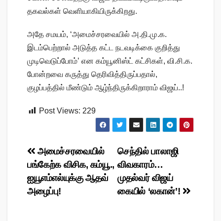
தகவல்கள் வெளியாகியிருக்கிறது.
அதே சமயம், ‘அமைச்சரவையில் அ.தி.மு.க.
இடம்பெற்றால் அடுத்த கட்ட நடவடிக்கை குறித்து
முடிவெடுப்போம்’ என கம்யூனிஸ்ட் கட்சிகள், வி.சி.க.
போன்றவை கருத்து தெரிவித்திருப்பதால்,
குழப்பத்தில் மீண்டும் ஆழ்ந்திருக்கிறாராம் விஜய்..!
Post Views:
229
Post
அமைச்சரவையில்
செந்தில் பாலாஜி
பங்கேற்க விசிக, கம்யூ.,
விவகாரம்…
navigation
ஐயூஎம்எல்யுக்கு ஆதவ்
முதல்வர் விஜய்
அழைப்பு!
கையில் ‘லகான்’!