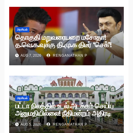
அரசியல்
தொகுதி மறுவரையறை மசோதா!
த.வெ.க.வுக்கு தி.மு.க திடீர் ‘செக்’!
AUG 7, 2026
RENGANATHAN P
அரசியல்
பட்டா நிலத்தில் உடல் அடக்கம் செய்ய
அனுமதியில்லை! நீதிமன்றம் அதிரடி
உத்தரவு!
AUG 5, 2026
RENGANATHAN P