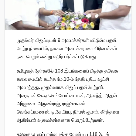
முதல்​வர் விஜய்​யுடன் 9 அமைச்​சர்​கள் மட்​டுமே பதவி​
யேற்ற நிலை​யில், நாளை அமைச்​சரவை விரி​வாக்​கம்
நடை​பெறும் என்று எதிர்​பார்க்​கப்​படு​கிறது.
தமிழகத் தேர்​தலில் 108 இடங்​களைப் பிடித்த தவெக
தலை​மை​யில் கடந்த மே.10-ம் தேதி புதிய ஆட்சி
அமைந்​தது. முதல்​வ​ராக விஜய் பதவி​யேற்​றார்.
அவருடன் கே.ஏ.செங்​கோட்​டையன், ஆனந்த், ஆதவ்
அர்​ஜு​னா, அருண்​ராஜ், ராஜ்மோகன்,
வெங்கட்ரமணன், டி.கே.பிரபு, நிர்​மல் குமார், கீர்த்​தனா
ஆகியோர் அமைச்​சர்களாக பொறுப்​பேற்​றனர்.
தவெக பெரும்​பான்​மைக்கு வேண்​டிய 118 இடங்​