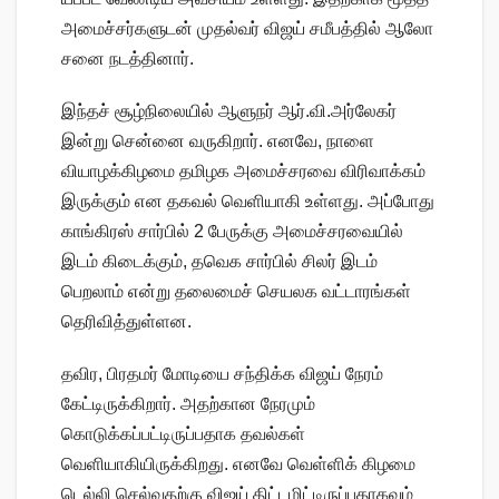
அமைச்​சர்​களு​டன் முதல்​வர் விஜய் சமீபத்​தில் ஆலோ​
சனை நடத்​தி​னார்.
இந்​தச் சூழ்​நிலை​யில் ஆளுநர் ஆர்​.​வி.அர்​லேகர்
இன்று சென்னை வரு​கிறார். எனவே, நாளை
வியாழக்​கிழமை தமிழக அமைச்​சரவை விரி​வாக்​கம்
இருக்​கும் என தகவல் வெளி​யாகி உள்​ளது. அப்​போது
காங்​கிரஸ் சார்​பில் 2 பேருக்கு அமைச்​சர​வை​யில்
இடம் கிடைக்​கும், தவெக சார்​பில் சிலர் இடம்
பெறலாம் என்று தலை​மைச் செயல​க வட்​டாரங்​கள்​
தெரி​வித்​துள்​ளன.
தவிர, பிரதமர் மோடியை சந்திக்க விஜய் நேரம்
கேட்டிருக்கிறார். அதற்கான நேரமும்
கொடுக்கப்பட்டிருப்பதாக தவல்கள்
வெளியாகியிருக்கிறது. எனவே வெள்ளிக் கிழமை
டெல்லி செல்வதற்கு விஜய் திட்டமிட்டிருப்பதாகவும்