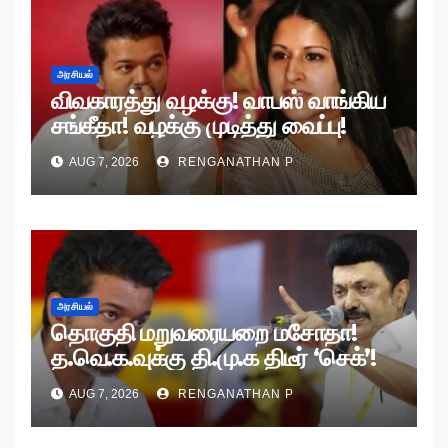
அரசியல்
விவகாரத்து வழக்கு! வாபஸ் வாங்கிய
சங்கீதா! வழக்கு முடித்து வைப்பு!
AUG 7, 2026
RENGANATHAN P
அரசியல்
தொகுதி மறுவரையறை மசோதா!
த.வெ.க.வுக்கு தி.மு.க திடீர் ‘செக்’!
AUG 7, 2026
RENGANATHAN P