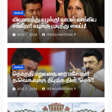
அரசியல்
விவகாரத்து வழக்கு! வாபஸ் வாங்கிய
சங்கீதா! வழக்கு முடித்து வைப்பு!
AUG 7, 2026
RENGANATHAN P
அரசியல்
தொகுதி மறுவரையறை மசோதா!
த.வெ.க.வுக்கு தி.மு.க திடீர் ‘செக்’!
AUG 7, 2026
RENGANATHAN P