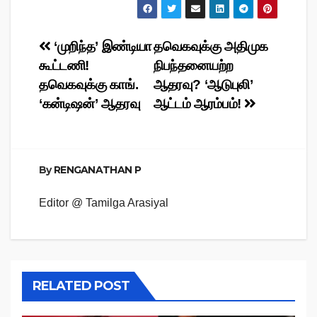
Post
‘முறிந்த’ இண்டியா
தவெகவுக்கு அதிமுக
கூட்டணி!
நிபந்தனையற்ற
navigation
தவெகவுக்கு காங்.
ஆதரவு? ‘ஆடுபுலி’
‘கன்டிஷன்’ ஆதரவு
ஆட்டம் ஆரம்பம்!
By
RENGANATHAN P
Editor @ Tamilga Arasiyal
RELATED POST