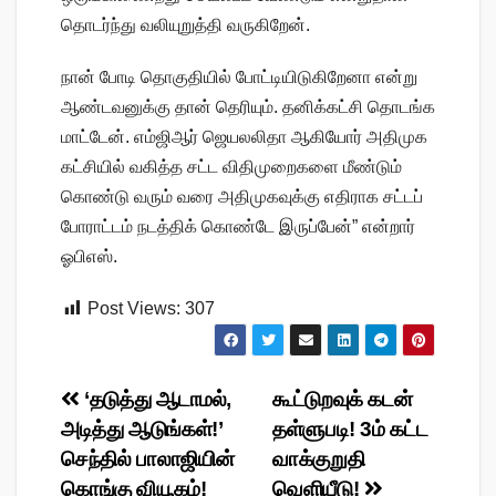
தொடர்ந்து வலியுறுத்தி வருகிறேன்.
நான் போடி தொகுதியில் போட்டியிடுகிறேனா என்று
ஆண்டவனுக்கு தான் தெரியும். தனிக்கட்சி தொடங்க
மாட்டேன். எம்ஜிஆர் ஜெயலலிதா ஆகியோர் அதிமுக
கட்சியில் வகித்த சட்ட விதிமுறைகளை மீண்டும்
கொண்டு வரும் வரை அதிமுகவுக்கு எதிராக சட்டப்
போராட்டம் நடத்திக் கொண்டே இருப்பேன்” என்றார்
ஓபிஎஸ்.
Post Views:
307
Post
‘தடுத்து ஆடாமல்,
கூட்டுறவுக் கடன்
அடித்து ஆடுங்கள்!’
தள்ளுபடி! 3ம் கட்ட
navigation
செந்தில் பாலாஜியின்
வாக்குறுதி
கொங்கு வியூகம்!
வெளியீடு!