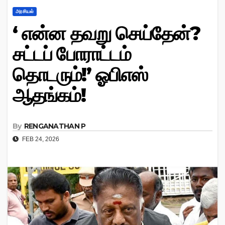
அரசியல்
‘ என்ன தவறு செய்தேன்?
சட்டப் போராட்டம்
தொடரும்!’ ஓபிஎஸ்
ஆதங்கம்!
By
RENGANATHAN P
FEB 24, 2026