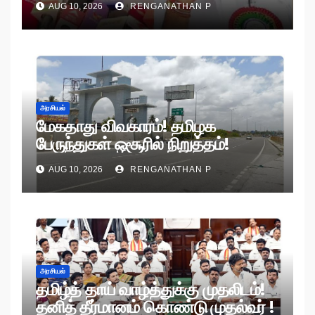
AUG 10, 2026
RENGANATHAN P
அரசியல்
மேகதாது விவகாரம்! தமிழக
பேருந்துகள் ஒசூரில் நிறுத்தம்!
AUG 10, 2026
RENGANATHAN P
அரசியல்
தமிழ்த் தாய் வாழ்த்துக்கு முதலிடம்!
தனித் தீர்மானம் கொண்டு முதல்வர் !