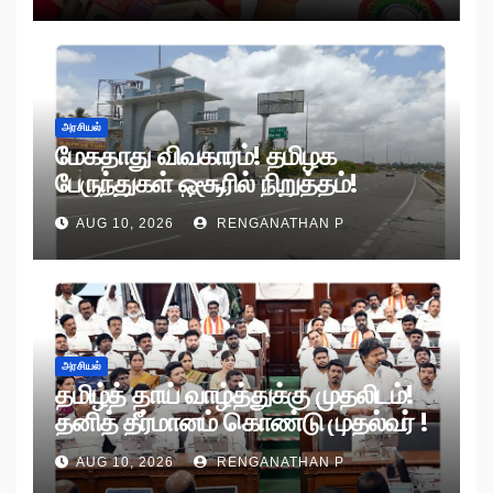
அரசியல்
மேகதாது விவகாரம்! தமிழக
பேருந்துகள் ஒசூரில் நிறுத்தம்!
AUG 10, 2026
RENGANATHAN P
அரசியல்
தமிழ்த் தாய் வாழ்த்துக்கு முதலிடம்!
தனித் தீர்மானம் கொண்டு முதல்வர் !
AUG 10, 2026
RENGANATHAN P