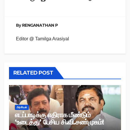
By
RENGANATHAN P
Editor @ Tamilga Arasiyal
RELATED POST
அரசியல்
எடப்பாடிக்கு எதிராக மீண்டும்
‘உடைத்து’ பேசிய சி.வி.சண்முகம்!