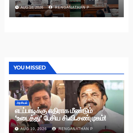
AUG 10, 2026
RENGANATHAN P
YOU MISSED
அரசியல்
எடப்பாடிக்கு எதிராக மீண்டும்
‘உடைத்து’ பேசிய சி.வி.சண்முகம்!
AUG 10, 2026
RENGANATHAN P