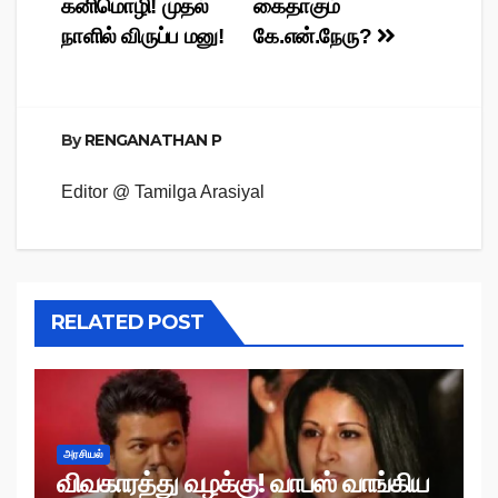
கனிமொழி! முதல்
கைதாகும்
நாளில் விருப்ப மனு!
கே.என்.நேரு?
By
RENGANATHAN P
Editor @ Tamilga Arasiyal
RELATED POST
அரசியல்
விவகாரத்து வழக்கு! வாபஸ் வாங்கிய