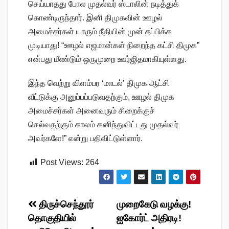
செய்யாதது போல முதல்வர் ஸ்டாலின் நடித்துக்
கொண்டிருந்தார். இனி திமுகவின் ஊழல்
அமைச்சர்கள் யாரும் நீதியின் முன் தப்பிக்க
முடியாது! “ஊழல் எஜமான்கள் நிறைந்த கட்சி திமுக”
என்பது மீண்டும் ஒருமுறை ஊர்ஜிதமாகியுள்ளது.
இந்த வெற்று விளம்பர ‘மாடல்’ திமுக ஆட்சி
வீட்டுக்கு அனுப்பப்படுவதற்கும், ஊழல் திமுக
அமைச்சர்கள் அனைவரும் சிறைக்குச்
செல்வதற்கும் காலம் கனிந்துவிட்டது முதல்வர்
அவர்களே!” என்று பதிவிட்டுள்ளார்.
Post Views:
264
Post
திருச்செந்தூர்
முறைகேடு வழக்கு!
தொகுதியில்
ஐகோர்ட் அதிரடி!
navigation