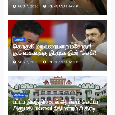
AUG 7, 2026
RENGANATHAN P
அரசியல்
தொகுதி மறுவரையறை மசோதா!
த.வெ.க.வுக்கு தி.மு.க திடீர் ‘செக்’!
AUG 7, 2026
RENGANATHAN P
அரசியல்
பட்டா நிலத்தில் உடல் அடக்கம் செய்ய
அனுமதியில்லை! நீதிமன்றம் அதிரடி
உத்தரவு!