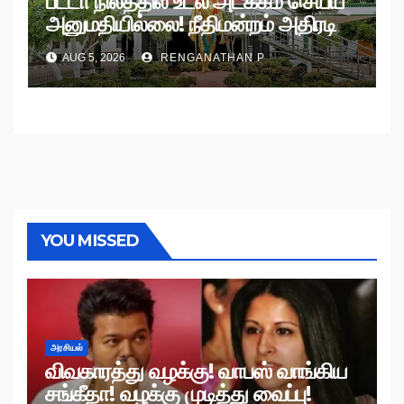
பட்டா நிலத்தில் உடல் அடக்கம் செய்ய
அனுமதியில்லை! நீதிமன்றம் அதிரடி
உத்தரவு!
AUG 5, 2026
RENGANATHAN P
YOU MISSED
அரசியல்
விவகாரத்து வழக்கு! வாபஸ் வாங்கிய
சங்கீதா! வழக்கு முடித்து வைப்பு!