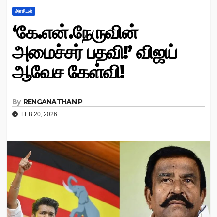
அரசியல்
‘கே.என்.நேருவின்
அமைச்சர் பதவி!’ விஜய்
ஆவேச கேள்வி!
By
RENGANATHAN P
FEB 20, 2026