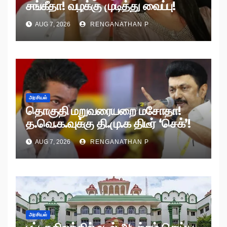
சங்கீதா! வழக்கு முடித்து வைப்பு!
AUG 7, 2026
RENGANATHAN P
அரசியல்
தொகுதி மறுவரையறை மசோதா!
த.வெ.க.வுக்கு தி.மு.க திடீர் ‘செக்’!
AUG 7, 2026
RENGANATHAN P
அரசியல்