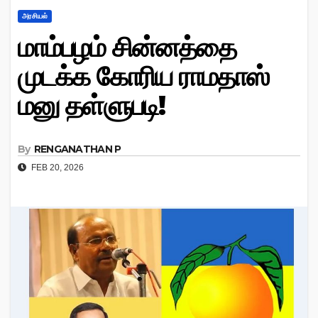
அரசியல்
மாம்பழம் சின்னத்தை
முடக்க கோரிய ராமதாஸ்
மனு தள்ளுபடி!
By
RENGANATHAN P
FEB 20, 2026