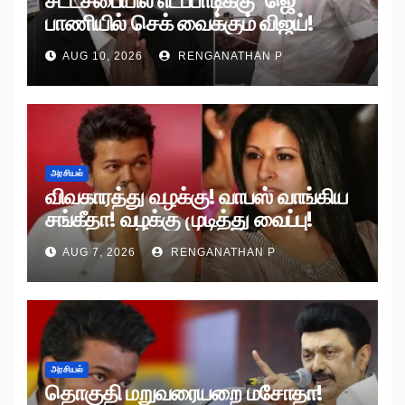
சட்டசபையில் எடப்பாடிக்கு ‘ஜெ’
பாணியில் செக் வைக்கும் விஜய்!
AUG 10, 2026
RENGANATHAN P
அரசியல்
விவகாரத்து வழக்கு! வாபஸ் வாங்கிய
சங்கீதா! வழக்கு முடித்து வைப்பு!
AUG 7, 2026
RENGANATHAN P
அரசியல்
தொகுதி மறுவரையறை மசோதா!