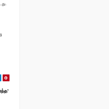
டது.
றி
்த்த’