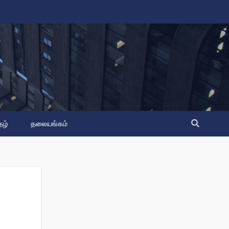
தழ்
தலையங்கம்