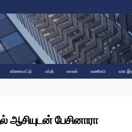
விளையாட்டு
பக்தி
காவல்
வணிகம்
வார இ
ுல் ஆசியுடன் பேசினாரா