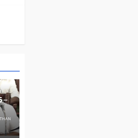
6 –
THAN