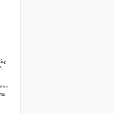
ங்கு
்.
ளிக்க
மனு