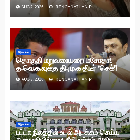
AUG 7, 2026
RENGANATHAN P
அரசியல்
தொகுதி மறுவரையறை மசோதா!
த.வெ.க.வுக்கு தி.மு.க திடீர் ‘செக்’!
AUG 7, 2026
RENGANATHAN P
அரசியல்
பட்டா நிலத்தில் உடல் அடக்கம் செய்ய