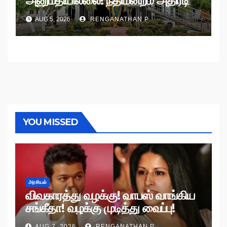
அனுமதியில்லை! நீதிமன்றம் அதிரடி
உத்தரவு!
AUG 5, 2026
RENGANATHAN P
YOU MISSED
அரசியல்
விவகாரத்து வழக்கு! வாபஸ் வாங்கிய
சங்கீதா! வழக்கு முடித்து வைப்பு!
AUG 7, 2026
RENGANATHAN P