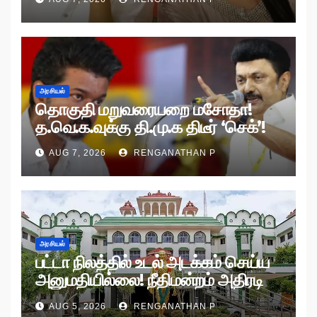
அரசியல்
தொகுதி மறுவரையறை மசோதா!
த.வெ.க.வுக்கு தி.மு.க திடீர் ‘செக்’!
AUG 7, 2026
RENGANATHAN P
அரசியல்
பட்டா நிலத்தில் உடல் அடக்கம் செய்ய
அனுமதியில்லை! நீதிமன்றம் அதிரடி
உத்தரவு!
AUG 5, 2026
RENGANATHAN P