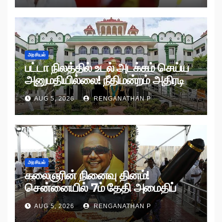
அரசியல்
பட்டா நிலத்தில் உடல் அடக்கம் செய்ய
அனுமதியில்லை! நீதிமன்றம் அதிரடி
உத்தரவு!
AUG 5, 2026
RENGANATHAN P
அரசியல்
கலைஞரின் நினைவு தினம்!
சென்னையில் 7ம் தேதி அமைதிப்
பேரணி!
AUG 5, 2026
RENGANATHAN P