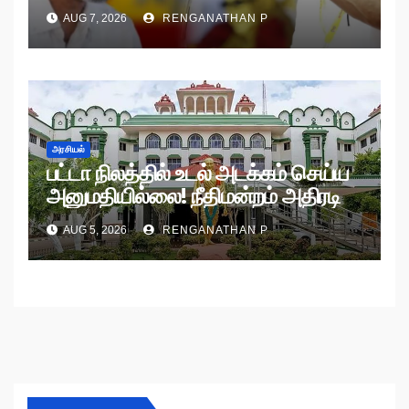
AUG 7, 2026
RENGANATHAN P
அரசியல்
பட்டா நிலத்தில் உடல் அடக்கம் செய்ய
அனுமதியில்லை! நீதிமன்றம் அதிரடி
உத்தரவு!
AUG 5, 2026
RENGANATHAN P