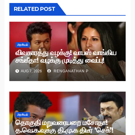
RELATED POST
அரசியல்
விவகாரத்து வழக்கு! வாபஸ் வாங்கிய
சங்கீதா! வழக்கு முடித்து வைப்பு!
AUG 7, 2026
RENGANATHAN P
அரசியல்
தொகுதி மறுவரையறை மசோதா!
த.வெ.க.வுக்கு தி.மு.க திடீர் ‘செக்’!