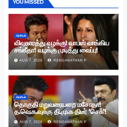
YOU MISSED
அரசியல்
விவகாரத்து வழக்கு! வாபஸ் வாங்கிய
சங்கீதா! வழக்கு முடித்து வைப்பு!
AUG 7, 2026
RENGANATHAN P
அரசியல்
தொகுதி மறுவரையறை மசோதா!
த.வெ.க.வுக்கு தி.மு.க திடீர் ‘செக்’!
AUG 7, 2026
RENGANATHAN P