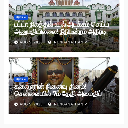
அரசியல்
பட்டா நிலத்தில் உடல் அடக்கம் செய்ய
அனுமதியில்லை! நீதிமன்றம் அதிரடி
உத்தரவு!
AUG 5, 2026
RENGANATHAN P
அரசியல்
கலைஞரின் நினைவு தினம்!
சென்னையில் 7ம் தேதி அமைதிப்
பேரணி!
AUG 5, 2026
RENGANATHAN P