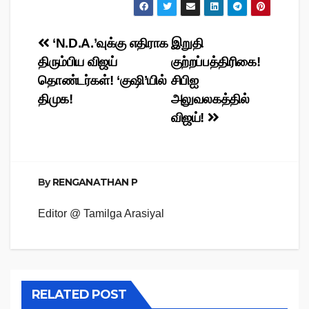
Post
‘N.D.A.’வுக்கு எதிராக
இறுதி
திரும்பிய விஜய்
குற்றப்பத்திரிகை!
navigation
தொண்டர்கள்! ‘குஷி’யில்
சிபிஐ
திமுக!
அலுவலகத்தில்
விஜய்!
By
RENGANATHAN P
Editor @ Tamilga Arasiyal
RELATED POST