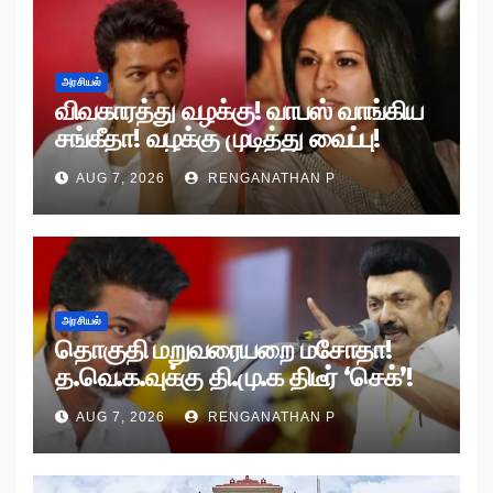
அரசியல்
விவகாரத்து வழக்கு! வாபஸ் வாங்கிய
சங்கீதா! வழக்கு முடித்து வைப்பு!
AUG 7, 2026
RENGANATHAN P
அரசியல்
தொகுதி மறுவரையறை மசோதா!
த.வெ.க.வுக்கு தி.மு.க திடீர் ‘செக்’!
AUG 7, 2026
RENGANATHAN P