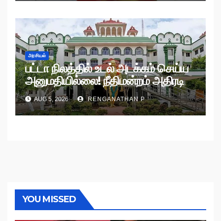
அரசியல்
பட்டா நிலத்தில் உடல் அடக்கம் செய்ய
அனுமதியில்லை! நீதிமன்றம் அதிரடி
உத்தரவு!
AUG 5, 2026
RENGANATHAN P
YOU MISSED