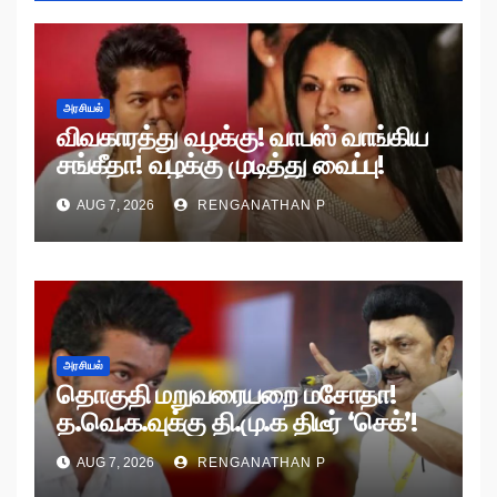
அரசியல்
விவகாரத்து வழக்கு! வாபஸ் வாங்கிய
சங்கீதா! வழக்கு முடித்து வைப்பு!
AUG 7, 2026
RENGANATHAN P
அரசியல்
தொகுதி மறுவரையறை மசோதா!
த.வெ.க.வுக்கு தி.மு.க திடீர் ‘செக்’!
AUG 7, 2026
RENGANATHAN P