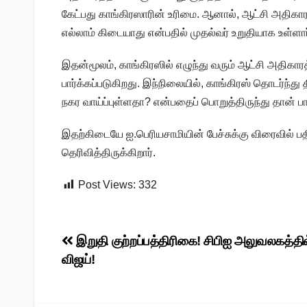
கேட்பது காங்கிரஸாரின் உரிமை. ஆனால், ஆட்சி அதிகாரத்
எல்லாம் கிடையாது என்பதில் முதல்வர் உறுதியாக உள்ளார்
இதன்மூலம், காங்கிரஸில் எழுந்து வரும் ஆட்சி அதிகாரத
பார்க்கப்படுகிறது. இந்நிலையில், காங்கிரஸ் தொடர்ந்
நகர வாய்ப்புள்ளதா? என்பதைப் பொறுத்திருந்து தான் பா
இதற்கிடையே ஐ.பெரியசாமியின் பேச்சுக்கு விரைவில் ப
தெரிவித்திருக்கிறார்.
Post Views:
332
Post
இறுதி குற்றப்பத்திரிகை! சிபிஐ அலுவலகத்தில
விஜய்!
navigation