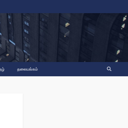
தழ்
தலையங்கம்