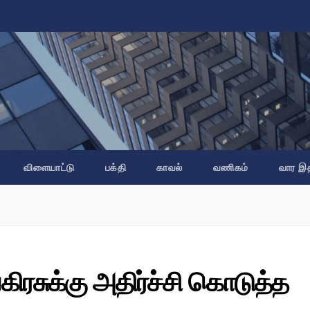
விளையாட்டு
பக்தி
காவல்
வணிகம்
வார இ
்கிரசுக்கு அதிர்ச்சி கொடுத்த