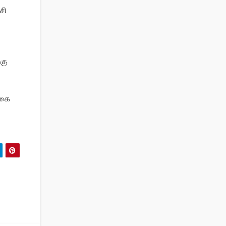
சி
்கு
தகை