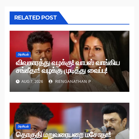
RELATED POST
அரசியல்
விவகாரத்து வழக்கு! வாபஸ் வாங்கிய
சங்கீதா! வழக்கு முடித்து வைப்பு!
AUG 7, 2026
RENGANATHAN P
அரசியல்
தொகுதி மறுவரையறை மசோதா!