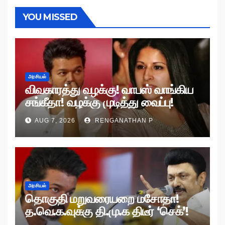
YOU MISSED
அரசியல்
விவகாரத்து வழக்கு! வாபஸ் வாங்கிய
சங்கீதா! வழக்கு முடித்து வைப்பு!
AUG 7, 2026
RENGANATHAN P
அரசியல்
தொகுதி மறுவரையறை மசோதா!
த.வெ.க.வுக்கு தி.மு.க திடீர் ‘செக்’!