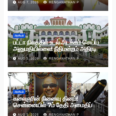
AUG 7, 2026
RENGANATHAN P
அரசியல்
பட்டா நிலத்தில் உடல் அடக்கம் செய்ய
அனுமதியில்லை! நீதிமன்றம் அதிரடி
உத்தரவு!
AUG 5, 2026
RENGANATHAN P
அரசியல்
கலைஞரின் நினைவு தினம்!
சென்னையில் 7ம் தேதி அமைதிப்
பேரணி!
AUG 5, 2026
RENGANATHAN P