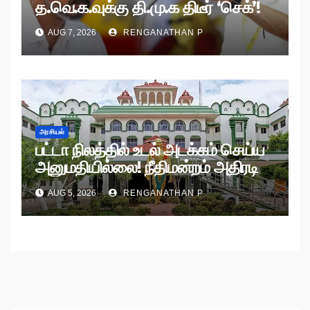
த.வெ.க.வுக்கு தி.மு.க திடீர் ‘செக்’!
AUG 7, 2026
RENGANATHAN P
அரசியல்
பட்டா நிலத்தில் உடல் அடக்கம் செய்ய
அனுமதியில்லை! நீதிமன்றம் அதிரடி
உத்தரவு!
AUG 5, 2026
RENGANATHAN P