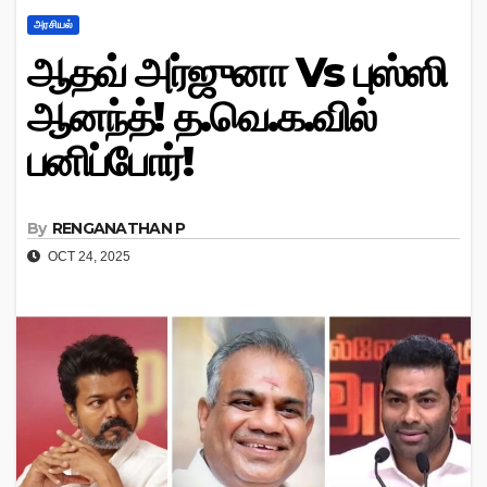
அரசியல்
ஆதவ் அர்ஜுனா Vs புஸ்ஸி
ஆனந்த்! த.வெ.க.வில்
பனிப்போர்!
By
RENGANATHAN P
OCT 24, 2025