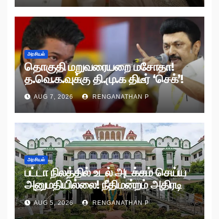
அரசியல்
தொகுதி மறுவரையறை மசோதா!
த.வெ.க.வுக்கு தி.மு.க திடீர் ‘செக்’!
AUG 7, 2026
RENGANATHAN P
அரசியல்
பட்டா நிலத்தில் உடல் அடக்கம் செய்ய
அனுமதியில்லை! நீதிமன்றம் அதிரடி
உத்தரவு!
AUG 5, 2026
RENGANATHAN P