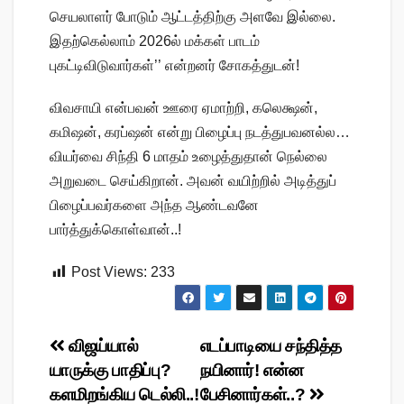
செயலாளர் போடும் ஆட்டத்திற்கு அளவே இல்லை.
இதற்கெல்லாம் 2026ல் மக்கள் பாடம்
புகட்டிவிடுவார்கள்’’ என்றனர் சோகத்துடன்!
விவசாயி என்பவன் ஊரை ஏமாற்றி, கலெக்ஷன்,
கமிஷன், கரப்ஷன் என்று பிழைப்பு நடத்துபவனல்ல…
வியர்வை சிந்தி 6 மாதம் உழைத்துதான் நெல்லை
அறுவடை செய்கிறான். அவன் வயிற்றில் அடித்துப்
பிழைப்பவர்களை அந்த ஆண்டவனே
பார்த்துக்கொள்வான்..!
Post Views:
233
Post
விஜய்யால்
எடப்பாடியை சந்தித்த
யாருக்கு பாதிப்பு?
நயினார்! என்ன
navigation
களமிறங்கிய டெல்லி..!
பேசினார்கள்..?