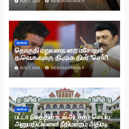
AUG 7, 2026
RENGANATHAN P
அரசியல்
தொகுதி மறுவரையறை மசோதா!
த.வெ.க.வுக்கு தி.மு.க திடீர் ‘செக்’!
AUG 7, 2026
RENGANATHAN P
அரசியல்
பட்டா நிலத்தில் உடல் அடக்கம் செய்ய
அனுமதியில்லை! நீதிமன்றம் அதிரடி