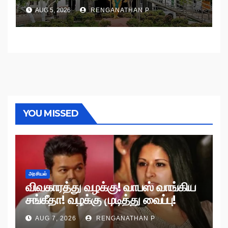
உத்தரவு!
AUG 5, 2026
RENGANATHAN P
YOU MISSED
அரசியல்
விவகாரத்து வழக்கு! வாபஸ் வாங்கிய
சங்கீதா! வழக்கு முடித்து வைப்பு!
AUG 7, 2026
RENGANATHAN P