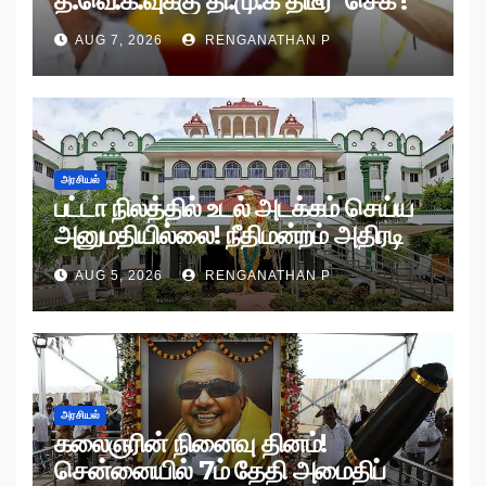
த.வெ.க.வுக்கு தி.மு.க திடீர் ‘செக்’!
AUG 7, 2026
RENGANATHAN P
அரசியல்
பட்டா நிலத்தில் உடல் அடக்கம் செய்ய
அனுமதியில்லை! நீதிமன்றம் அதிரடி
உத்தரவு!
AUG 5, 2026
RENGANATHAN P
அரசியல்
கலைஞரின் நினைவு தினம்!
சென்னையில் 7ம் தேதி அமைதிப்