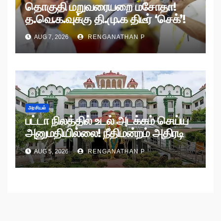
தொகுதி மறுவரையறை மசோதா!
த.வெ.க.வுக்கு தி.மு.க திடீர் ‘செக்’!
AUG 7, 2026
RENGANATHAN P
அரசியல்
பட்டா நிலத்தில் உடல் அடக்கம் செய்ய
அனுமதியில்லை! நீதிமன்றம் அதிரடி
உத்தரவு!
AUG 5, 2026
RENGANATHAN P