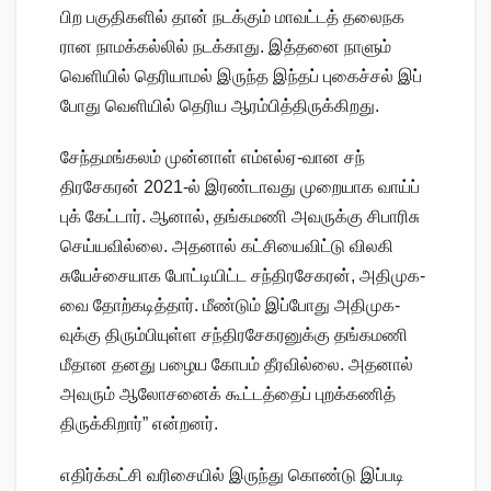
பிற பகு​தி​களில் தான் நடக்​கும் மாவட்​டத் தலைநக​
ரான நாமக்​கல்​லில் நடக்​காது. இத்​தனை நாளும்
வெளி​யில் தெரி​யாமல் இருந்த இந்​தப் புகைச்​சல் இப்​
போது வெளி​யில் தெரிய ஆரம்​பித்​திருக்​கிறது.
சேந்​தமங்​கலம் முன்​னாள் எம்​எல்​ஏ-​வான சந்​
திரசேகரன் 2021-ல் இரண்​டாவது முறை​யாக வாய்ப்​
புக் கேட்​டார். ஆனால், தங்​கமணி அவருக்கு சிபாரிசு
செய்​ய​வில்​லை. அதனால் கட்​சி​யை​விட்டு விலகி
சுயேச்​சை​யாக போட்​டி​யிட்ட சந்​திரசேகரன், அதி​முக-
வை தோற்​கடித்​தார். மீண்​டும் இப்​போது அதி​முக-
வுக்கு திரும்​பி​யுள்ள சந்​திரசேகரனுக்கு தங்​கமணி
மீதான தனது பழைய கோபம் தீர​வில்​லை. அதனால்
அவரும் ஆலோ​சனைக் கூட்​டத்​தைப் புறக்​கணித்​
திருக்​கி​றார்” என்​ற​னர்.
எதிர்க்​கட்சி வரிசை​யில் இருந்து கொண்டு இப்​படி