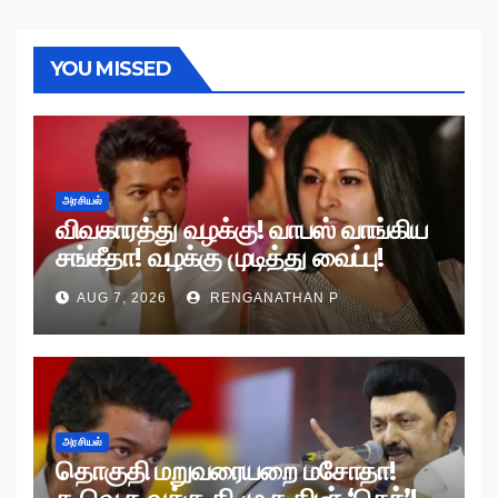
YOU MISSED
அரசியல்
விவகாரத்து வழக்கு! வாபஸ் வாங்கிய
சங்கீதா! வழக்கு முடித்து வைப்பு!
AUG 7, 2026
RENGANATHAN P
அரசியல்
தொகுதி மறுவரையறை மசோதா!