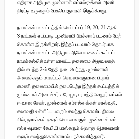
எதிராக அதிமுக முன்னாள் எம்எல்ஏ-க்கள் அணி
திரட்டி வருவதும் பேசுபொருளாகி இருக்கிறது.
நாமக்​கல் மாவட்​டத்​தில் செப்​டம்​பர் 19, 20, 21 ஆகிய
3 நாட்​கள் எடப்​பாடி பழனி​சாமி பிரச்​சா​ரப் பயணம் மேற்​
கொள்ள இருக்​கி​றார். இந்​தப் பயணம் தொடர்​பாக
நாமக்​கல் மாவட்ட அதி​முக ஆலோ​சனைக் கூட்​டம்
நாமக்​கல்​லில் உள்ள மாவட்ட தலைமை அலு​வல​கத்​
தில் கடந்த 2-ம் தேதி நடை​பெற்​றது. முன்​னாள்
அமைச்​சரும் மாவட்​டச் செய​லா​ள​ரு​மான பி.தங்​
கமணி தலை​மை​யில் நடை​பெற்ற இந்​தக் கூட்​டத்​தில்
முன்​னாள் அமைச்​சர் சரோஜா, பரமத்​திவேலூர் எம்​எல்​
ஏ-​வான சேகர், முன்​னாள் எம்​எல்​ஏ-க்​கள் சரஸ்​வ​தி,
கலா​வதி உள்​ளிட்ட பலரும் கலந்து கொண்ட நிலை​
யில், நாமக்​கல் நகரச் செய​லா​ள​ரும், முன்​னாள் எம்​
எல்​ஏ-வு​மான கே.பி.பி.​பாஸ்​கரும் அவரது ஆதர​வாளர்​
களும் கலந்​து​கொள்​ளாமல் புறக்​கணித்​தனர்.