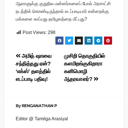
ஆளாளுக்கு குறுநில மன்​னர்​களைப் போல் அரசாட்சி
நடத்​திக் கொண்​டிருந்​தால் எடப்​பாடி​யார் என்​றைக்கு
மக்​களை காப்​பது தமிழகத்தை மீட்​பது?
Post Views:
298
Post
அமித் ஷாவை
முசிறி தொகுதியில்
சந்தித்தது ஏன்?
களமிறங்குகிறாரா
navigation
‘எக்ஸ்’ தளத்தில்
கனிமொழி
எடப்பாடி பதிவு!
ஆதரவாளர்?
By
RENGANATHAN P
Editor @ Tamilga Arasiyal