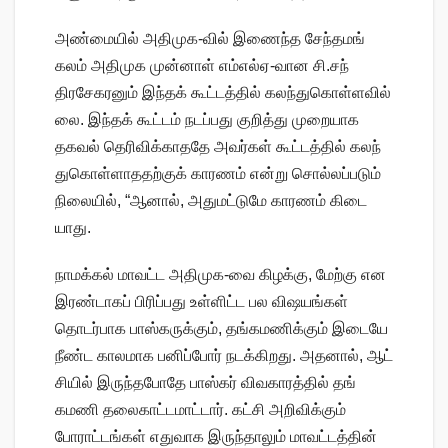
அண்​மை​யில் அதி​முக-​வில் இணைந்த சேந்​தமங்​
கலம் அதி​முக முன்​னாள் எம்​எல்​ஏ-​வான சி.சந்​
திரசேகரனும் இந்​தக் கூட்​டத்​தில் கலந்​து​கொள்​ள​வில்​
லை. இந்​தக் கூட்​டம் நடப்​பது குறித்து முறை​யாக
தகவல் தெரிவிக்​காததே அவர்​கள் கூட்​டத்​தில் கலந்​
து​கொள்​ளாததற்​குக் காரணம் என்று சொல்​லப்​படும்
நிலை​யில், “ஆனால், அது​மட்​டுமே காரணம் கிடை​
யாது.
நாமக்​கல் மாவட்ட அதி​முக-வை கிழக்​கு, மேற்கு என
இரண்​டாகப் பிரிப்​பது உள்​ளிட்ட பல விஷ​யங்​கள்
தொடர்​பாக பாஸ்​கருக்​கும், தங்​கமணிக்​கும் இடையே
நீண்ட கால​மாக பனிப்​போர் நடக்​கிறது. அதனால், ஆட்​
சி​யில் இருந்​த​போதே பாஸ்​கர் விவ​காரத்​தில் தங்​
கமணி தலை​காட்​ட​மாட்​டார். கட்சி அறிவிக்​கும்
போராட்​டங்​கள் எது​வாக இருந்​தா​லும் மாவட்​டத்​தின்