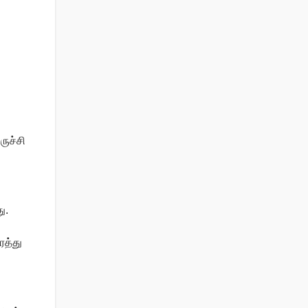
ருச்சி
ு.
ரத்து