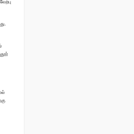
வேற்பு
து.
்
தூர்
ேல்
்கு