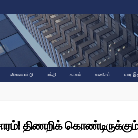
விளையாட்டு
பக்தி
காவல்
வணிகம்
வார இ
சாரம்! திணறிக் கொண்டிருக்கும