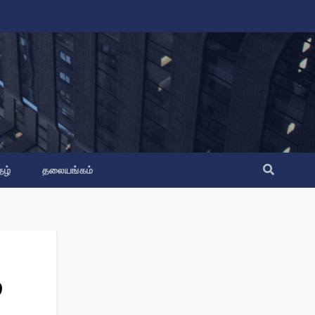
தழ்
தலையங்கம்
்