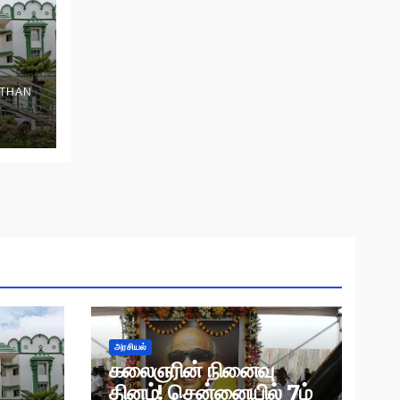
THAN
அரசியல்
கலைஞரின் நினைவு
தினம்! சென்னையில் 7ம்