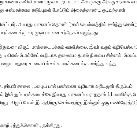
ு காலை தனிவிமானம் மூலம் புறப்பட்டார். அவருக்கு அங்கு உற்சாக வர
து என்பதற்காக தடுப்புகள் போட்டும் அதைத்தாண்டி ஓடிவந்தனர்.
ிவிட்டார். அவரது வாகனம் தொண்டர்கள் வெள்ளத்தில் ஊர்ந்து சென்ற
க்கடைக்கு வர முடியுமா என சந்தேகம் எழுந்தது.
 இதுவரை விஜய், மரக்கடை பக்கம் வரவில்லை. இவர் வரும் வழியெல்லாம
து டிவிஎஸ் டோல்கேட் வழியாக தலைமை தபால் நிலைய சிக்னல், மேலப்பு
 பழைய மதுரை சாலையில் உள்ள மரக்கடைக்கு ஊர்ந்து வந்து
ை, தர்பார் சாலை , பழைய பால் பண்ணை வழியாக அரியலூர் திரும்பும்
ையில் இன்னும் மரக்கடைக்கே இவரது வாகனம் வராததால் 11 மணிக்கு ம
கிறது. விஜய் பேசும் இடத்திற்கு செல்வதற்கு இன்னும் ஒரு மணிநேரத்திற
ணறிடித்துக்கொண்டிருக்கிறது.