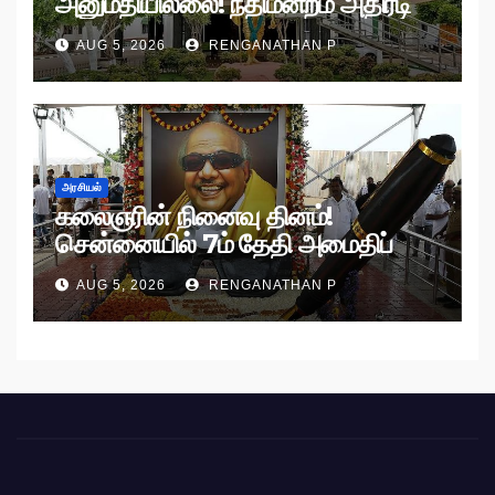
அனுமதியில்லை! நீதிமன்றம் அதிரடி
உத்தரவு!
AUG 5, 2026
RENGANATHAN P
அரசியல்
கலைஞரின் நினைவு தினம்!
சென்னையில் 7ம் தேதி அமைதிப்
பேரணி!
AUG 5, 2026
RENGANATHAN P