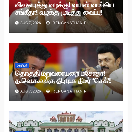
விவகாரத்து வழக்கு! வாபஸ் வாங்கிய
சங்கீதா! வழக்கு முடித்து வைப்பு!
AUG 7, 2026
RENGANATHAN P
அரசியல்
தொகுதி மறுவரையறை மசோதா!
த.வெ.க.வுக்கு தி.மு.க திடீர் ‘செக்’!
AUG 7, 2026
RENGANATHAN P