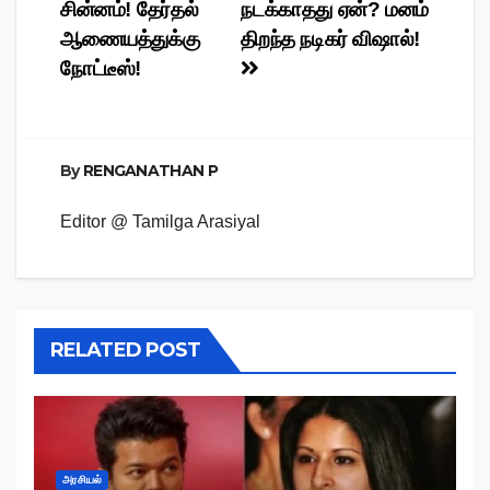
சின்னம்! தேர்தல்
நடக்காதது ஏன்? மனம்
navigation
ஆணையத்துக்கு
திறந்த நடிகர் விஷால்!
நோட்டீஸ்!
By
RENGANATHAN P
Editor @ Tamilga Arasiyal
RELATED POST
அரசியல்