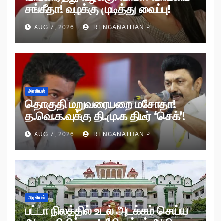
சங்கீதா! வழக்கு முடித்து வைப்பு!
AUG 7, 2026
RENGANATHAN P
அரசியல்
தொகுதி மறுவரையறை மசோதா!
த.வெ.க.வுக்கு தி.மு.க திடீர் ‘செக்’!
AUG 7, 2026
RENGANATHAN P
அரசியல்
பட்டா நிலத்தில் உடல் அடக்கம் செய்ய