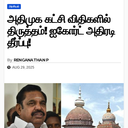
அரசியல்
அதிமுக கட்சி விதிகளில்
திருத்தம்! ஐகோர்ட் அதிரடி
தீர்ப்பு!
By
RENGANATHAN P
AUG 29, 2025