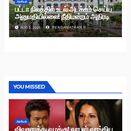
அரசியல்
பட்டா நிலத்தில் உடல் அடக்கம் செய்ய
அனுமதியில்லை! நீதிமன்றம் அதிரடி
உத்தரவு!
AUG 5, 2026
RENGANATHAN P
YOU MISSED
அரசியல்
விவகாரத்து வழக்கு! வாபஸ் வாங்கிய