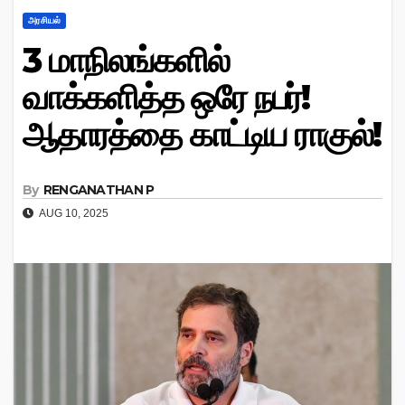
அரசியல்
3 மாநிலங்களில்
வாக்களித்த ஒரே நபர்!
ஆதாரத்தை காட்டிய ராகுல்!
By
RENGANATHAN P
AUG 10, 2025