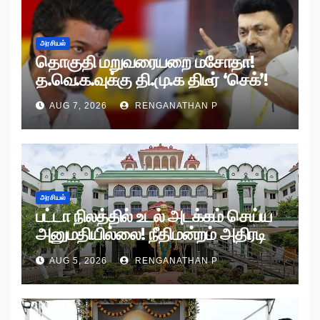
அரசியல்
தொகுதி மறுவரையறை மசோதா!
த.வெ.க.வுக்கு தி.மு.க திடீர் ‘செக்’!
AUG 7, 2026
RENGANATHAN P
அரசியல்
பட்டா நிலத்தில் உடல் அடக்கம் செய்ய
அனுமதியில்லை! நீதிமன்றம் அதிரடி
உத்தரவு!
AUG 5, 2026
RENGANATHAN P