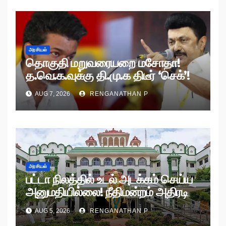
அரசியல்
தொகுதி மறுவரையறை மசோதா!
த.வெ.க.வுக்கு தி.மு.க திடீர் ‘செக்’!
AUG 7, 2026
RENGANATHAN P
அரசியல்
பட்டா நிலத்தில் உடல் அடக்கம் செய்ய
அனுமதியில்லை! நீதிமன்றம் அதிரடி
உத்தரவு!
AUG 5, 2026
RENGANATHAN P