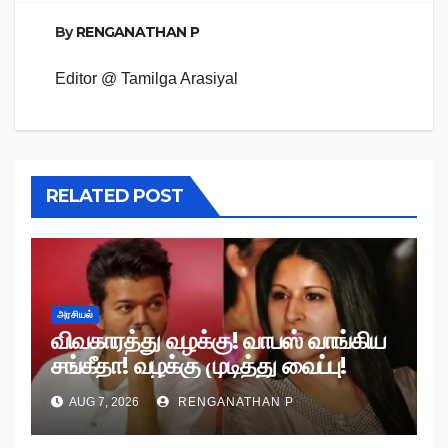
By
RENGANATHAN P
Editor @ Tamilga Arasiyal
RELATED POST
அரசியல்
விவகாரத்து வழக்கு! வாபஸ் வாங்கிய
சங்கீதா! வழக்கு முடித்து வைப்பு!
AUG 7, 2026
RENGANATHAN P