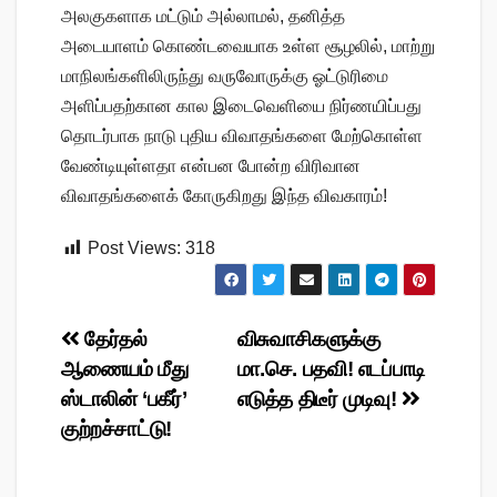
அலகுகளாக மட்டும் அல்லாமல், தனித்த
அடையாளம் கொண்டவையாக உள்ள சூழலில், மாற்று
மாநிலங்களிலிருந்து வருவோருக்கு ஓட்டுரிமை
அளிப்பதற்கான கால இடைவெளியை நிர்ணயிப்பது
தொடர்பாக நாடு புதிய விவாதங்களை மேற்கொள்ள
வேண்டியுள்ளதா என்பன போன்ற விரிவான
விவாதங்களைக் கோருகிறது இந்த விவகாரம்!
Post Views:
318
Post
தேர்தல்
விசுவாசிகளுக்கு
ஆணையம் மீது
மா.செ. பதவி! எடப்பாடி
navigation
ஸ்டாலின் ‘பகீர்’
எடுத்த திடீர் முடிவு!
குற்றச்சாட்டு!