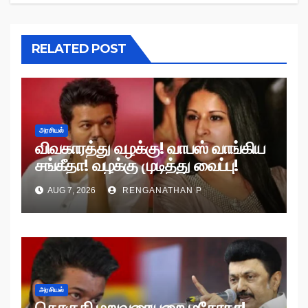
RELATED POST
அரசியல்
விவகாரத்து வழக்கு! வாபஸ் வாங்கிய
சங்கீதா! வழக்கு முடித்து வைப்பு!
AUG 7, 2026
RENGANATHAN P
அரசியல்
தொகுதி மறுவரையறை மசோதா!