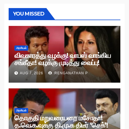
YOU MISSED
அரசியல்
விவகாரத்து வழக்கு! வாபஸ் வாங்கிய
சங்கீதா! வழக்கு முடித்து வைப்பு!
AUG 7, 2026
RENGANATHAN P
அரசியல்
தொகுதி மறுவரையறை மசோதா!
த.வெ.க.வுக்கு தி.மு.க திடீர் ‘செக்’!