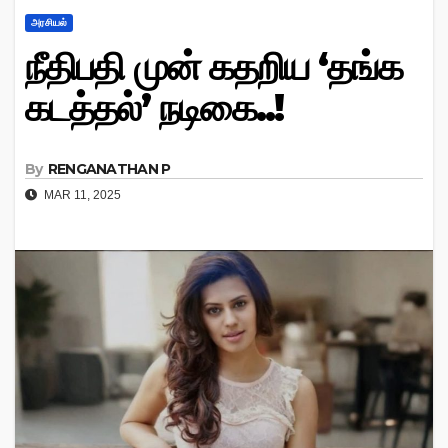
அரசியல்
நீதிபதி முன் கதறிய ‘தங்க
கடத்தல்’ நடிகை..!
By
RENGANATHAN P
MAR 11, 2025