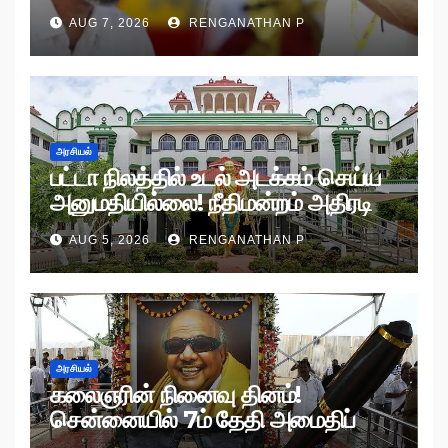
AUG 7, 2026
RENGANATHAN P
அரசியல்
பட்டா நிலத்தில் உடல் அடக்கம் செய்ய
அனுமதியில்லை! நீதிமன்றம் அதிரடி
உத்தரவு!
AUG 5, 2026
RENGANATHAN P
அரசியல்
கலைஞரின் நினைவு தினம்!
சென்னையில் 7ம் தேதி அமைதிப்
பேரணி!