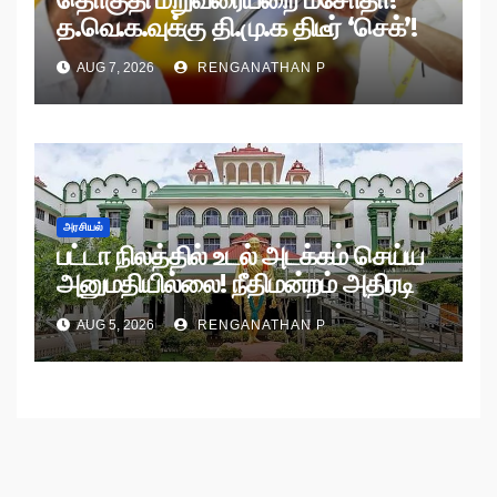
த.வெ.க.வுக்கு தி.மு.க திடீர் ‘செக்’!
AUG 7, 2026
RENGANATHAN P
அரசியல்
பட்டா நிலத்தில் உடல் அடக்கம் செய்ய
அனுமதியில்லை! நீதிமன்றம் அதிரடி
உத்தரவு!
AUG 5, 2026
RENGANATHAN P