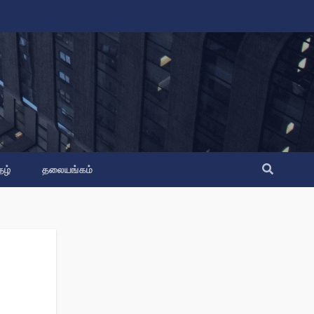
தழ்
தலையங்கம்