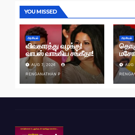
YOU MISSED
அரசியல்
அரசியல்
விவகாரத்து வழக்கு!
தொக
வாபஸ் வாங்கிய சங்கீதா!
மசோ
வழக்கு முடித்து வைப்பு!
தி.மு.
AUG 7, 2026
AUG 
RENGANATHAN P
RENGA