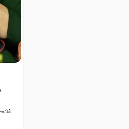
ை
லையில்