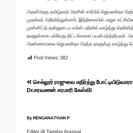
அதன்பிறகு தமிழ்நாடு அரசின் சார்பில் ஜெயலலிதா பிறந்
முதல்வர் அறிவித்துள்ளார். இந்நிலையில் பாஜக கட
முன்னிட்டு தன்னுடைய எக்ஸ் பதிவில் வாழ்த்து தெரிவித்
நலனுக்காக பல்வேறு திட்டங்களை பயன்படுத்தியவர். அவரு
அண்ணாமலை ஜெயலலிதா பிறந்த நாளுக்கு வாழ்த்து சொன
Post Views:
382
Post
செல்லூர் ராஜுவை எதிர்த்து போட்டியிடுவாரா ம
Dr.சரவணன் சரமாரி கேள்வி!
navigation
By
RENGANATHAN P
Editor @ Tamilga Arasiyal