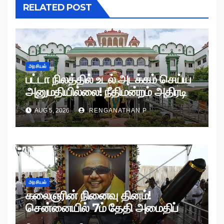
RELATED POST
அரசியல்
பட்டா நிலத்தில் உடல் அடக்கம் செய்ய
அனுமதியில்லை! நீதிமன்றம் அதிரடி
உத்தரவு!
AUG 5, 2026
RENGANATHAN P
அரசியல்
கலைஞரின் நினைவு தினம்!
சென்னையில் 7ம் தேதி அமைதிப்
பேரணி!