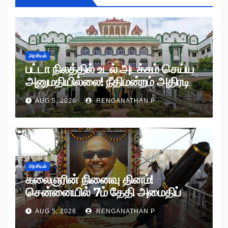
அரசியல்
பட்டா நிலத்தில் உடல் அடக்கம் செய்ய
அனுமதியில்லை! நீதிமன்றம் அதிரடி
உத்தரவு!
AUG 5, 2026
RENGANATHAN P
அரசியல்
கலைஞரின் நினைவு தினம்!
சென்னையில் 7ம் தேதி அமைதிப்
பேரணி!
AUG 5, 2026
RENGANATHAN P