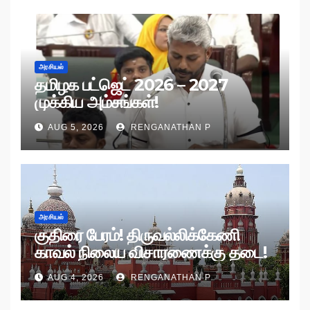
அரசியல்
தமிழக பட்ஜெட் 2026 – 2027
முக்கிய அம்சங்கள்!
AUG 5, 2026
RENGANATHAN P
அரசியல்
குதிரை பேரம்! திருவல்லிக்கேணி
காவல் நிலைய விசாரணைக்கு தடை!
AUG 4, 2026
RENGANATHAN P