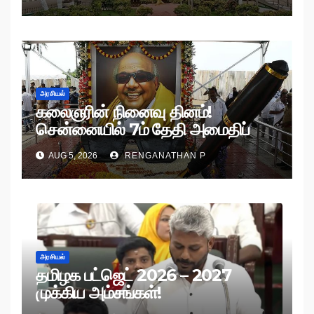
அரசியல்
கலைஞரின் நினைவு தினம்!
சென்னையில் 7ம் தேதி அமைதிப்
பேரணி!
AUG 5, 2026
RENGANATHAN P
அரசியல்
தமிழக பட்ஜெட் 2026 – 2027
முக்கிய அம்சங்கள்!