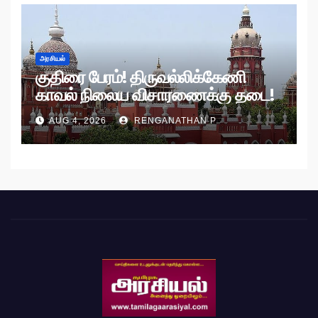
அரசியல்
குதிரை பேரம்! திருவல்லிக்கேணி
காவல் நிலைய விசாரணைக்கு தடை!
AUG 4, 2026
RENGANATHAN P