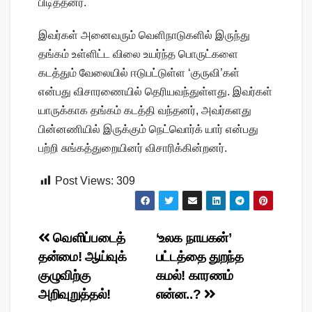
பிடித்தனர்.
இவர்கள் அனைவரும் வெளிநாடுகளில் இருந்து
தங்கம் உள்ளிட்ட விலை உயர்ந்த பொருட்களை
கடத்தும் வேலையில் ஈடுபட்டுள்ள ‘குருவி’கள்
என்பது விசாரணையில் தெரியவந்துள்ளது. இவர்கள்
யாருக்காக தங்கம் கடத்தி வந்தனர், அவர்களது
பின்னணியில் இருக்கும் நெட்வொர்க் யார் என்பது
பற்றி சுங்கத்துறையினர் விசாரிக்கின்றனர்.
Post Views:
309
Post
வெளிப்படைத்
‘உலக நாயகன்’
தன்மை! ஆய்வுக்
பட்டத்தை துறந்த
navigation
குழுவிற்கு
கமல்! காரணம்
அறிவுறுத்தல்!
என்ன..?