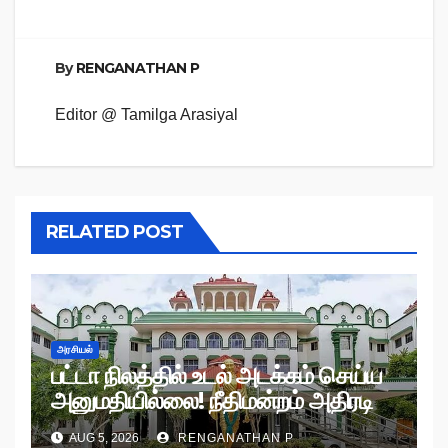
By
RENGANATHAN P
Editor @ Tamilga Arasiyal
RELATED POST
அரசியல்
பட்டா நிலத்தில் உடல் அடக்கம் செய்ய
அனுமதியில்லை! நீதிமன்றம் அதிரடி
உத்தரவு!
AUG 5, 2026
RENGANATHAN P