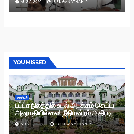
AUG 5, 2026
RENGANATHAN P
YOU MISSED
அரசியல்
பட்டா நிலத்தில் உடல் அடக்கம் செய்ய
அனுமதியில்லை! நீதிமன்றம் அதிரடி
உத்தரவு!
AUG 5, 2026
RENGANATHAN P