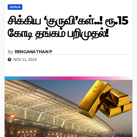
அரசியல்
சிக்கிய ‘குருவி’கள்..! ரூ.15
கோடி தங்கம் பறிமுதல்!
By
RENGANATHAN P
NOV 11, 2024