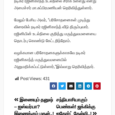
நடிகர் ரஜினிகாந்த் உடல்நிலை சீராக உள்ளது என்று
அமைச்சர் மா.சுப்பிரமணியன் தெரிவித்துள்ளார்.
மேலும் பேசிய அவர், “பரிசோதனைகள் முடிந்து
விரைவில் நடிகர் ரஜினிகாந்த் வீடு திரும்புவார்.
ரஜினியின் உடல்நிலை குறித்து மருத்துவமனையை
தொடர்பு கொண்டு கேட்டறிந்தோம்.
வழக்கமான பரிசோதனகளுக்காகவே நடிகர்
ரஜினிகாந்த் மருத்துவமனையில்
அனுமதிக்கப்பட்டுள்ளார்,”இவ்வாறு தெரிவித்தார்.
Post Views:
431
Post
இணையும் தனுஷ்
சந்நியாசியாகும்
– ஐஸ்வர்யா?
பெண்கள்! ஜக்கிக்கு
navigation
இணைக்கும் மகன்..!
ஐகோர்ட் கேள்வி..!