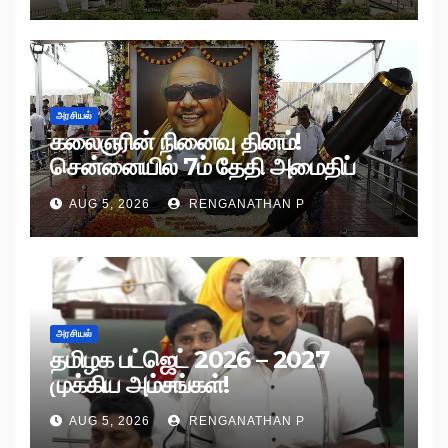
அரசியல்
கலைஞரின் நினைவு தினம்!
சென்னையில் 7ம் தேதி அமைதிப்
பேரணி!
AUG 5, 2026
RENGANATHAN P
அரசியல்
தமிழக பட்ஜெட் 2026 – 2027
முக்கிய அம்சங்கள்!
AUG 5, 2026
RENGANATHAN P