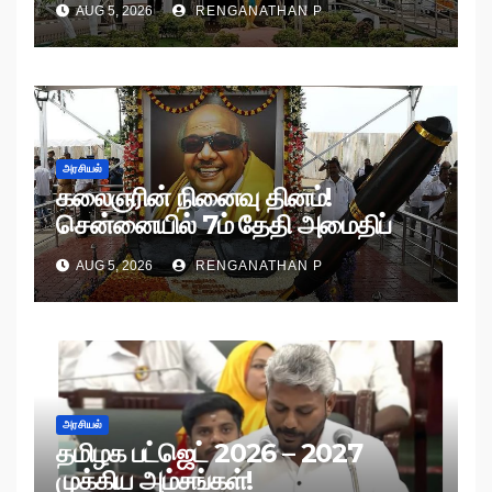
AUG 5, 2026
RENGANATHAN P
அரசியல்
கலைஞரின் நினைவு தினம்!
சென்னையில் 7ம் தேதி அமைதிப்
பேரணி!
AUG 5, 2026
RENGANATHAN P
அரசியல்
தமிழக பட்ஜெட் 2026 – 2027
முக்கிய அம்சங்கள்!