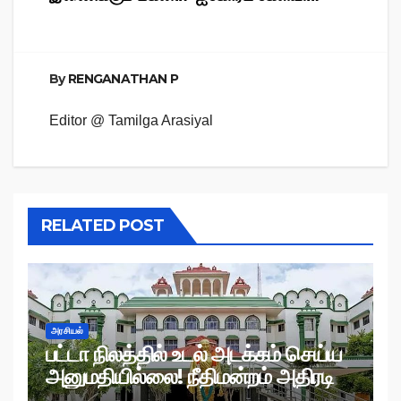
By
RENGANATHAN P
Editor @ Tamilga Arasiyal
RELATED POST
அரசியல்
பட்டா நிலத்தில் உடல் அடக்கம் செய்ய
அனுமதியில்லை! நீதிமன்றம் அதிரடி
உத்தரவு!