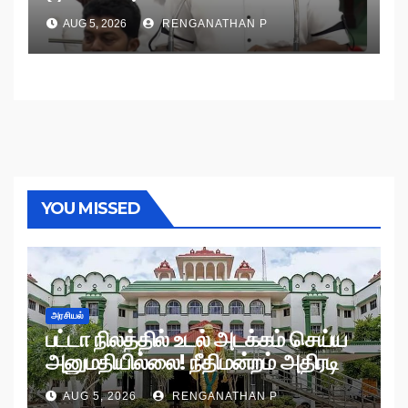
AUG 5, 2026
RENGANATHAN P
YOU MISSED
அரசியல்
பட்டா நிலத்தில் உடல் அடக்கம் செய்ய
அனுமதியில்லை! நீதிமன்றம் அதிரடி
உத்தரவு!
AUG 5, 2026
RENGANATHAN P