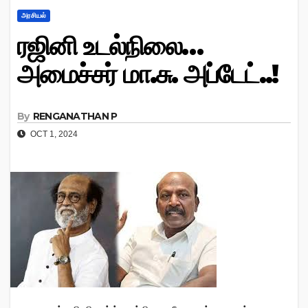
அரசியல்
ரஜினி உடல்நிலை…
அமைச்சர் மா.சு. அப்டேட்..!
By
RENGANATHAN P
OCT 1, 2024