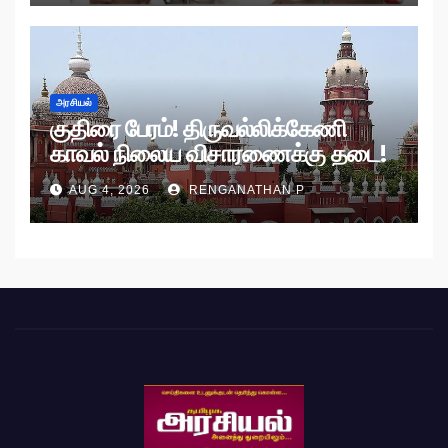
அரசியல்
குதிரை பேரம்! திருவல்லிக்கேணி
காவல் நிலைய விசாரணைக்கு தடை!
AUG 4, 2026
RENGANATHAN P