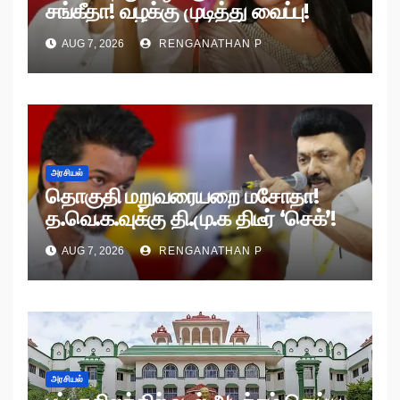
சங்கீதா! வழக்கு முடித்து வைப்பு!
AUG 7, 2026
RENGANATHAN P
அரசியல்
தொகுதி மறுவரையறை மசோதா!
த.வெ.க.வுக்கு தி.மு.க திடீர் ‘செக்’!
AUG 7, 2026
RENGANATHAN P
அரசியல்