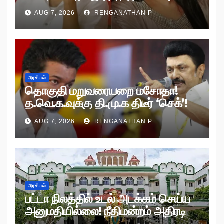
AUG 7, 2026
RENGANATHAN P
அரசியல்
தொகுதி மறுவரையறை மசோதா!
த.வெ.க.வுக்கு தி.மு.க திடீர் ‘செக்’!
AUG 7, 2026
RENGANATHAN P
அரசியல்
பட்டா நிலத்தில் உடல் அடக்கம் செய்ய
அனுமதியில்லை! நீதிமன்றம் அதிரடி
உத்தரவு!