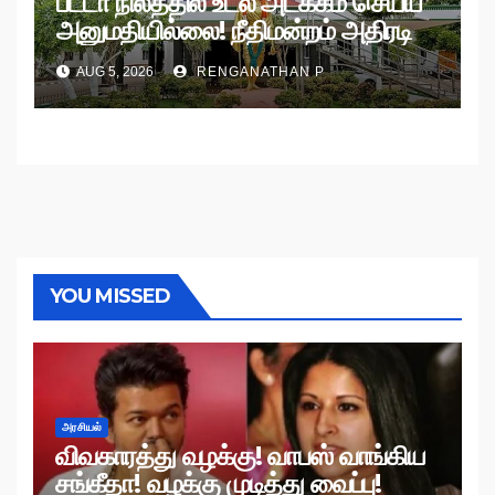
பட்டா நிலத்தில் உடல் அடக்கம் செய்ய
அனுமதியில்லை! நீதிமன்றம் அதிரடி
உத்தரவு!
AUG 5, 2026
RENGANATHAN P
YOU MISSED
அரசியல்
விவகாரத்து வழக்கு! வாபஸ் வாங்கிய
சங்கீதா! வழக்கு முடித்து வைப்பு!