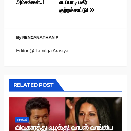
navigation
அம்சங்கள்..!
எடப்பாடி பகீர்
குற்றச்சாட்டு!
By
RENGANATHAN P
Editor @ Tamilga Arasiyal
RELATED POST
அரசியல்
விவகாரத்து வழக்கு! வாபஸ் வாங்கிய