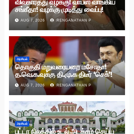
விவகாரத்து வழக்கு! வாபஸ் வாங்கிய
சங்கீதா! வழக்கு முடித்து வைப்பு!
AUG 7, 2026
RENGANATHAN P
அரசியல்
தொகுதி மறுவரையறை மசோதா!
த.வெ.க.வுக்கு தி.மு.க திடீர் ‘செக்’!
AUG 7, 2026
RENGANATHAN P
அரசியல்
பட்டா நிலத்தில் உடல் அடக்கம் செய்ய