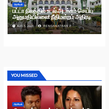
அரசியல்
பட்டா நிலத்தில் உடல் அடக்கம் செய்ய
அனுமதியில்லை! நீதிமன்றம் அதிரடி
உத்தரவு!
AUG 5, 2026
RENGANATHAN P
YOU MISSED
அரசியல்