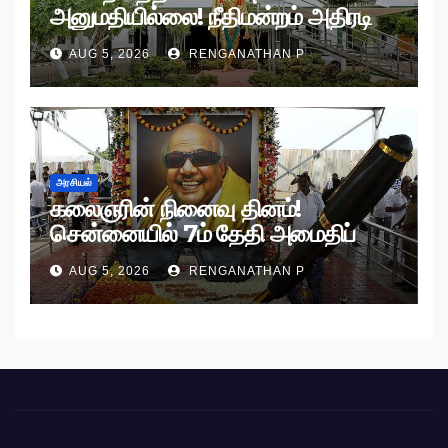
அனுமதியில்லை! நீதிமன்றம் அதிரடி
உத்தரவு!
AUG 5, 2026
RENGANATHAN P
அரசியல்
கலைஞரின் நினைவு தினம்!
சென்னையில் 7ம் தேதி அமைதிப்
பேரணி!
AUG 5, 2026
RENGANATHAN P