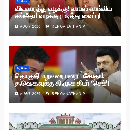
அரசியல்
விவகாரத்து வழக்கு! வாபஸ் வாங்கிய
சங்கீதா! வழக்கு முடித்து வைப்பு!
AUG 7, 2026
RENGANATHAN P
அரசியல்
தொகுதி மறுவரையறை மசோதா!
த.வெ.க.வுக்கு தி.மு.க திடீர் ‘செக்’!
AUG 7, 2026
RENGANATHAN P