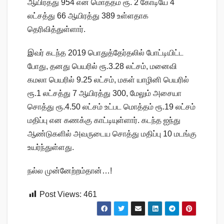
ஆயிரத்து 954 என மொத்தம் ரூ. 2 கோடியே 4
லட்சத்து 66 ஆயிரத்து 389 உள்ளதாக
தெரிவித்துள்ளார்.
இவர் கடந்த 2019 பொதுத்தேர்தலில் போட்டியிட்ட
போது, தனது பெயரில் ரூ.3.28 லட்சம், மனைவி
கமலா பெயரில் 9.25 லட்சம், மகள் யாழினி பெயரில்
ரூ.1 லட்சத்து 7 ஆயிரத்து 300, மேலும் அசையா
சொத்து ரூ.4.50 லட்சம் உட்பட மொத்தம் ரூ.19 லட்சம்
மதிப்பு என கணக்கு காட்டியுள்ளார். கடந்த ஐந்து
ஆண்டுகளில் அவருடைய சொத்து மதிப்பு 10 மடங்கு
உயர்ந்துள்ளது.
நல்ல முன்னேற்றம்தான்…!
Post Views:
461