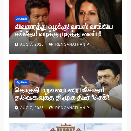
அரசியல்
விவகாரத்து வழக்கு! வாபஸ் வாங்கிய
சங்கீதா! வழக்கு முடித்து வைப்பு!
AUG 7, 2026
RENGANATHAN P
அரசியல்
தொகுதி மறுவரையறை மசோதா!
த.வெ.க.வுக்கு தி.மு.க திடீர் ‘செக்’!
AUG 7, 2026
RENGANATHAN P