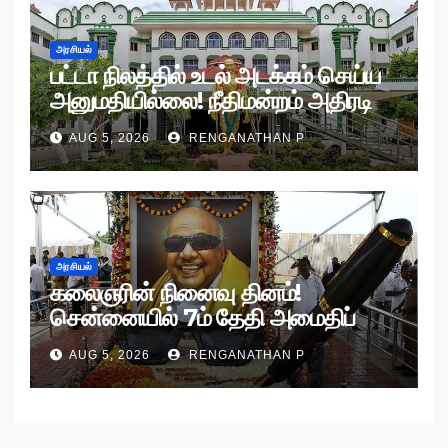
அரசியல்
பட்டா நிலத்தில் உடல் அடக்கம் செய்ய
அனுமதியில்லை! நீதிமன்றம் அதிரடி
உத்தரவு!
AUG 5, 2026
RENGANATHAN P
அரசியல்
கலைஞரின் நினைவு தினம்!
சென்னையில் 7ம் தேதி அமைதிப்
பேரணி!
AUG 5, 2026
RENGANATHAN P