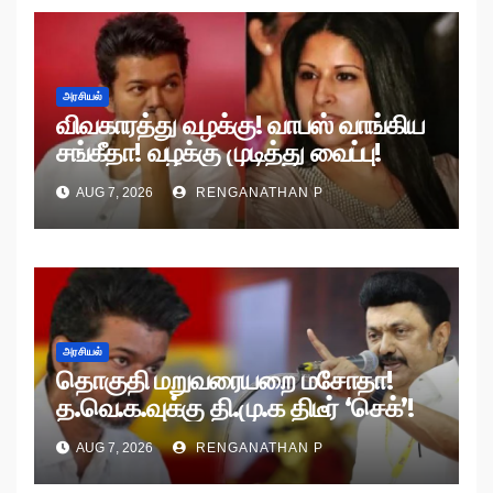
அரசியல்
விவகாரத்து வழக்கு! வாபஸ் வாங்கிய
சங்கீதா! வழக்கு முடித்து வைப்பு!
AUG 7, 2026
RENGANATHAN P
அரசியல்
தொகுதி மறுவரையறை மசோதா!
த.வெ.க.வுக்கு தி.மு.க திடீர் ‘செக்’!
AUG 7, 2026
RENGANATHAN P