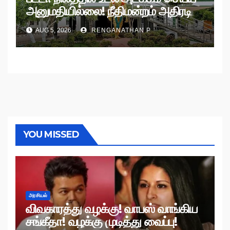
அனுமதியில்லை! நீதிமன்றம் அதிரடி
உத்தரவு!
AUG 5, 2026
RENGANATHAN P
YOU MISSED
அரசியல்
விவகாரத்து வழக்கு! வாபஸ் வாங்கிய
சங்கீதா! வழக்கு முடித்து வைப்பு!