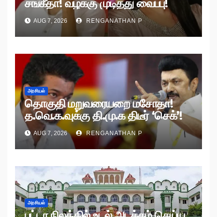
சங்கீதா! வழக்கு முடித்து வைப்பு!
AUG 7, 2026
RENGANATHAN P
அரசியல்
தொகுதி மறுவரையறை மசோதா!
த.வெ.க.வுக்கு தி.மு.க திடீர் ‘செக்’!
AUG 7, 2026
RENGANATHAN P
அரசியல்
பட்டா நிலத்தில் உடல் அடக்கம் செய்ய