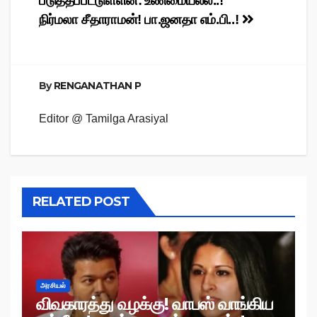
படுத்தப்பட்டுள்ளன:
உண்மையல்ல..!
நிர்மலா சீதாராமன்!
பா.ஜனதா எம்.பி..!
By
RENGANATHAN P
Editor @ Tamilga Arasiyal
RELATED POST
அரசியல்
விவகாரத்து வழக்கு! வாபஸ் வாங்கிய