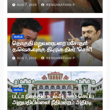
AUG 7, 2026
RENGANATHAN P
அரசியல்
தொகுதி மறுவரையறை மசோதா!
த.வெ.க.வுக்கு தி.மு.க திடீர் ‘செக்’!
AUG 7, 2026
RENGANATHAN P
அரசியல்
பட்டா நிலத்தில் உடல் அடக்கம் செய்ய
அனுமதியில்லை! நீதிமன்றம் அதிரடி
உத்தரவு!