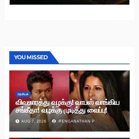
YOU MISSED
அரசியல்
விவகாரத்து வழக்கு! வாபஸ் வாங்கிய
சங்கீதா! வழக்கு முடித்து வைப்பு!
AUG 7, 2026
RENGANATHAN P