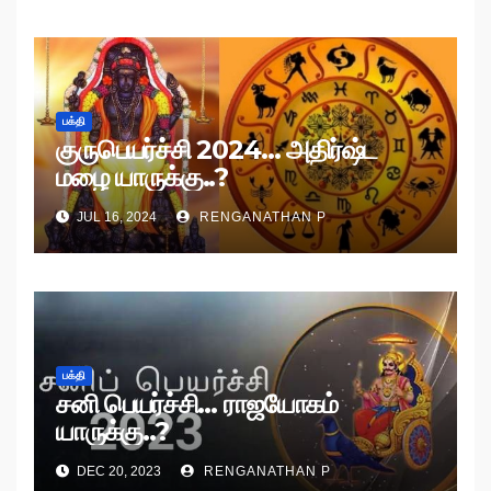
பக்தி
குருபெயர்ச்சி 2024… அதிர்ஷ்ட
மழை யாருக்கு..?
JUL 16, 2024
RENGANATHAN P
பக்தி
சனி பெயர்ச்சி… ராஜயோகம்
யாருக்கு..?
DEC 20, 2023
RENGANATHAN P