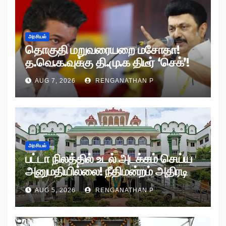
அரசியல்
தொகுதி மறுவரையறை மசோதா!
த.வெ.க.வுக்கு தி.மு.க திடீர் ‘செக்’!
AUG 7, 2026
RENGANATHAN P
அரசியல்
பட்டா நிலத்தில் உடல் அடக்கம் செய்ய
அனுமதியில்லை! நீதிமன்றம் அதிரடி
உத்தரவு!
AUG 5, 2026
RENGANATHAN P