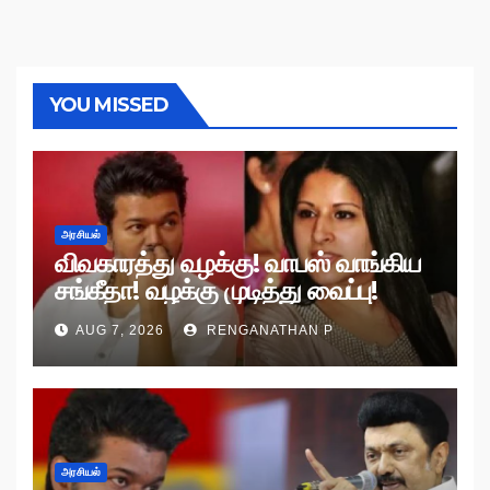
YOU MISSED
அரசியல்
விவகாரத்து வழக்கு! வாபஸ் வாங்கிய
சங்கீதா! வழக்கு முடித்து வைப்பு!
AUG 7, 2026
RENGANATHAN P
அரசியல்