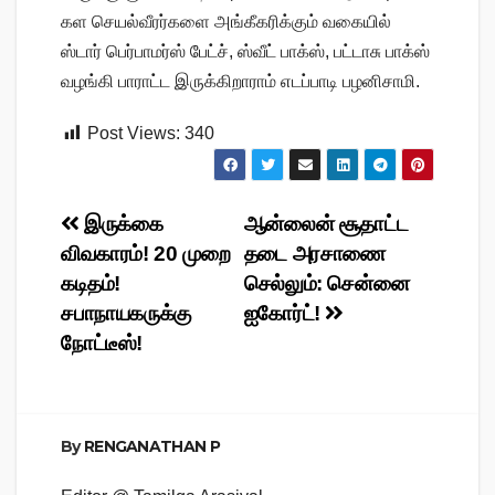
கள செயல்வீரர்களை அங்கீகரிக்கும் வகையில்
ஸ்டார் பெர்பாமர்ஸ் பேட்ச், ஸ்வீட் பாக்ஸ், பட்டாசு பாக்ஸ்
வழங்கி பாராட்ட இருக்கிறாராம் எடப்பாடி பழனிசாமி.
Post Views:
340
Post
இருக்கை
ஆன்லைன் சூதாட்ட
விவகாரம்! 20 முறை
தடை அரசாணை
navigation
கடிதம்!
செல்லும்: சென்னை
சபாநாயகருக்கு
ஐகோர்ட்!
நோட்டீஸ்!
By
RENGANATHAN P