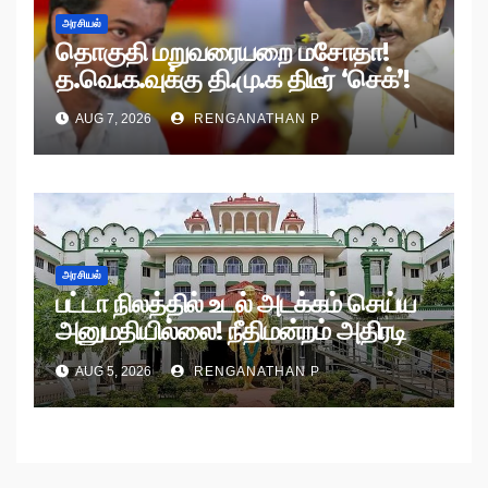
அரசியல்
தொகுதி மறுவரையறை மசோதா!
த.வெ.க.வுக்கு தி.மு.க திடீர் ‘செக்’!
AUG 7, 2026
RENGANATHAN P
அரசியல்
பட்டா நிலத்தில் உடல் அடக்கம் செய்ய
அனுமதியில்லை! நீதிமன்றம் அதிரடி
உத்தரவு!
AUG 5, 2026
RENGANATHAN P