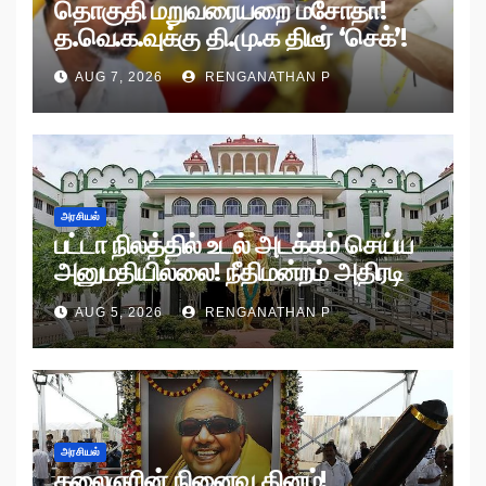
தொகுதி மறுவரையறை மசோதா!
த.வெ.க.வுக்கு தி.மு.க திடீர் ‘செக்’!
AUG 7, 2026
RENGANATHAN P
அரசியல்
பட்டா நிலத்தில் உடல் அடக்கம் செய்ய
அனுமதியில்லை! நீதிமன்றம் அதிரடி
உத்தரவு!
AUG 5, 2026
RENGANATHAN P
அரசியல்
கலைஞரின் நினைவு தினம்!