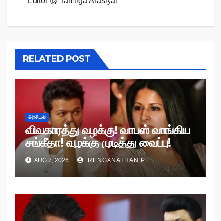
Editor @ Tamilga Arasiyal
RELATED POST
அரசியல்
விவகாரத்து வழக்கு! வாபஸ் வாங்கிய
சங்கீதா! வழக்கு முடித்து வைப்பு!
AUG 7, 2026
RENGANATHAN P