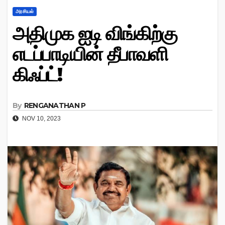
அரசியல்
அதிமுக ஐடி விங்கிற்கு
எடப்பாடியின் தீபாவளி
கிஃப்ட்!
By
RENGANATHAN P
NOV 10, 2023