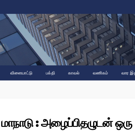
விளையாட்டு
பக்தி
காவல்
வணிகம்
வார இ
 மாநாடு : அழைப்பிதழுடன் ஒரு