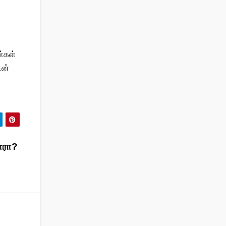
ண்கள்
டன்
வாரா?