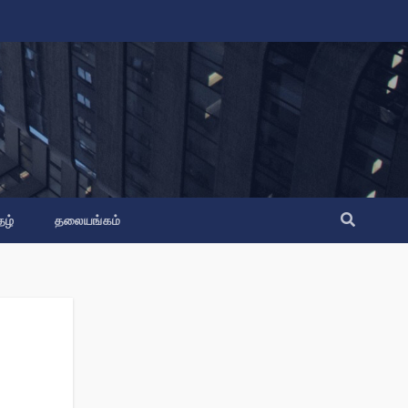
தழ்
தலையங்கம்