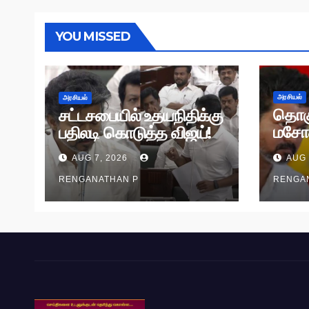
YOU MISSED
அரசியல்
அரசியல்
தொக
சட்டசபையில் உதயநிதிக்கு
மசோ
பதிலடி கொடுத்த விஜய்!
தி.மு.
AUG 7, 2026
AUG 
RENGANATHAN P
RENGA