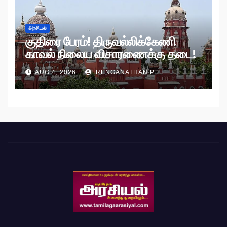
அரசியல்
குதிரை பேரம்! திருவல்லிக்கேணி
காவல் நிலைய விசாரணைக்கு தடை!
AUG 4, 2026
RENGANATHAN P