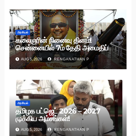
அரசியல்
கலைஞரின் நினைவு தினம்!
சென்னையில் 7ம் தேதி அமைதிப்
பேரணி!
AUG 5, 2026
RENGANATHAN P
அரசியல்
தமிழக பட்ஜெட் 2026 – 2027
முக்கிய அம்சங்கள்!
AUG 5, 2026
RENGANATHAN P