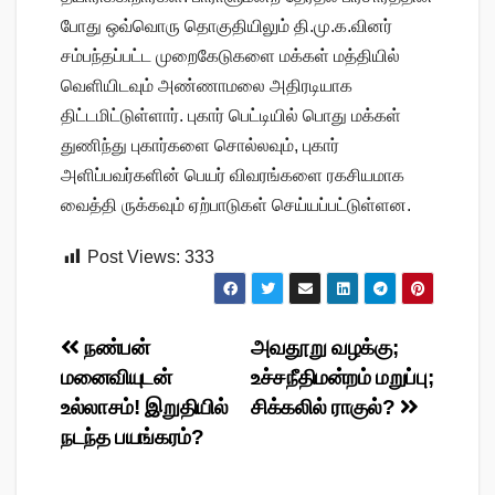
போது ஒவ்வொரு தொகுதியிலும் தி.மு.க.வினர்
சம்பந்தப்பட்ட முறைகேடுகளை மக்கள் மத்தியில்
வெளியிடவும் அண்ணாமலை அதிரடியாக
திட்டமிட்டுள்ளார். புகார் பெட்டியில் பொது மக்கள்
துணிந்து புகார்களை சொல்லவும், புகார்
அளிப்பவர்களின் பெயர் விவரங்களை ரகசியமாக
வைத்தி ருக்கவும் ஏற்பாடுகள் செய்யப்பட்டுள்ளன.
Post Views:
333
Post
நண்பன்
அவதூறு வழக்கு;
மனைவியுடன்
உச்சநீதிமன்றம் மறுப்பு;
navigation
உல்லாசம்! இறுதியில்
சிக்கலில் ராகுல்?
நடந்த பயங்கரம்?