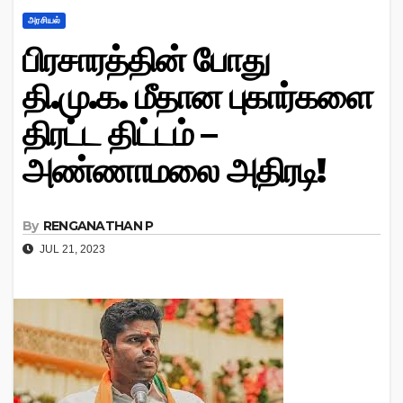
அரசியல்
பிரசாரத்தின் போது
தி.மு.க. மீதான புகார்களை
திரட்ட திட்டம் –
அண்ணாமலை அதிரடி!
By
RENGANATHAN P
JUL 21, 2023