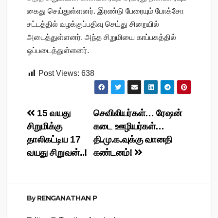
கைது செய்துள்ளனர். இரண்டு பேரையும் போக்சோ
சட்டத்தில் வழக்குப்பதிவு செய்து சிறையில்
அடைத்துள்ளனர். அந்த சிறுமியை காப்பகத்தில்
ஒப்படைத்துள்ளனர்.
Post Views:
638
Post
15 வயது
செவிலியர்கள்… ரேஷன்
சிறுமிக்கு
கடை ஊழியர்கள்…
navigation
தாலிகட்டிய 17
தி.மு.க.வுக்கு வானதி
வயது சிறுவன்..!
கண்டனம்!
By
RENGANATHAN P