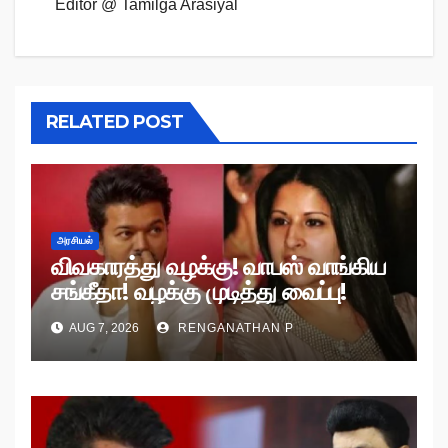
Editor @ Tamilga Arasiyal
RELATED POST
அரசியல்
விவகாரத்து வழக்கு! வாபஸ் வாங்கிய
சங்கீதா! வழக்கு முடித்து வைப்பு!
AUG 7, 2026
RENGANATHAN P