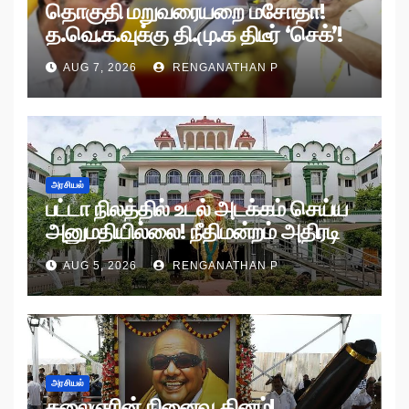
தொகுதி மறுவரையறை மசோதா!
த.வெ.க.வுக்கு தி.மு.க திடீர் ‘செக்’!
AUG 7, 2026
RENGANATHAN P
அரசியல்
பட்டா நிலத்தில் உடல் அடக்கம் செய்ய
அனுமதியில்லை! நீதிமன்றம் அதிரடி
உத்தரவு!
AUG 5, 2026
RENGANATHAN P
அரசியல்
கலைஞரின் நினைவு தினம்!