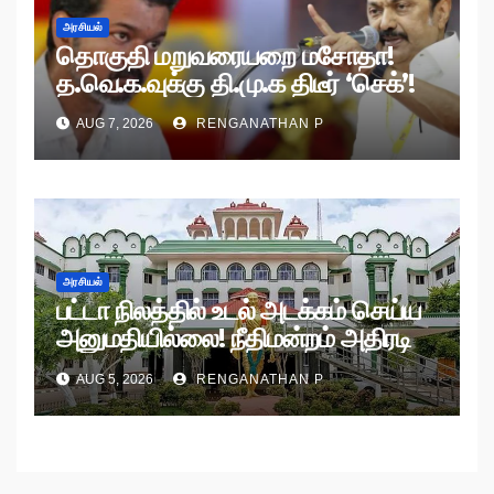
அரசியல்
தொகுதி மறுவரையறை மசோதா!
த.வெ.க.வுக்கு தி.மு.க திடீர் ‘செக்’!
AUG 7, 2026
RENGANATHAN P
அரசியல்
பட்டா நிலத்தில் உடல் அடக்கம் செய்ய
அனுமதியில்லை! நீதிமன்றம் அதிரடி
உத்தரவு!
AUG 5, 2026
RENGANATHAN P