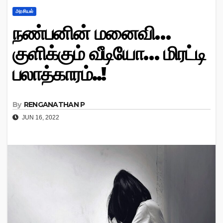
அரசியல்
நண்பனின் மனைவி…
குளிக்கும் வீடியோ… மிரட்டி
பலாத்காரம்..!
By
RENGANATHAN P
JUN 16, 2022