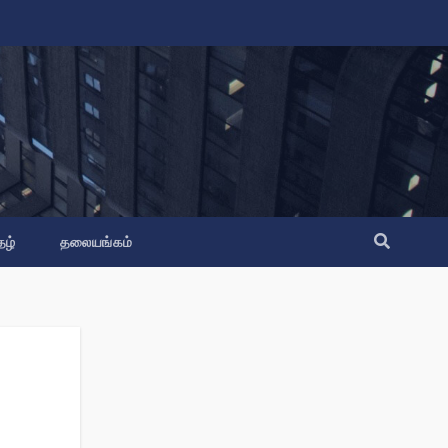
தழ்
தலையங்கம்