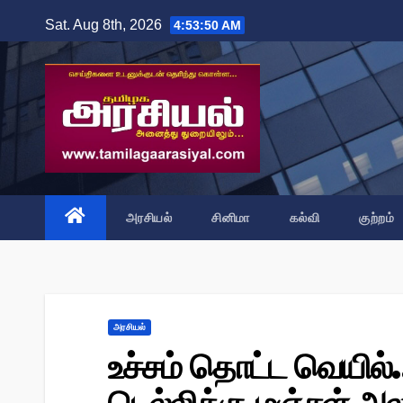
Skip
Sat. Aug 8th, 2026
4:53:51 AM
to
content
அரசியல்
சினிமா
கல்வி
குற்றம்
அரசியல்
உச்சம் தொட்ட வெயில