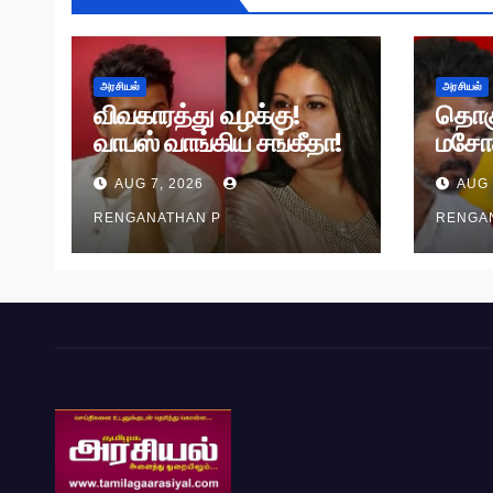
அரசியல்
அரசியல்
விவகாரத்து வழக்கு!
தொக
வாபஸ் வாங்கிய சங்கீதா!
மசோ
வழக்கு முடித்து வைப்பு!
தி.மு.
AUG 7, 2026
AUG 
RENGANATHAN P
RENGA