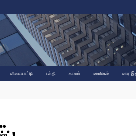
விளையாட்டு
பக்தி
காவல்
வணிகம்
வார இ
்…