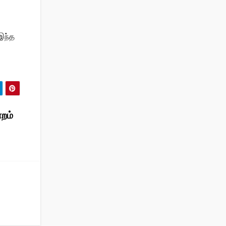
இந்த
றம்