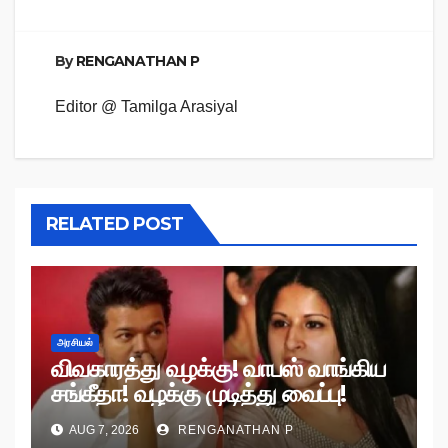
By
RENGANATHAN P
Editor @ Tamilga Arasiyal
RELATED POST
அரசியல்
விவகாரத்து வழக்கு! வாபஸ் வாங்கிய
சங்கீதா! வழக்கு முடித்து வைப்பு!
AUG 7, 2026
RENGANATHAN P