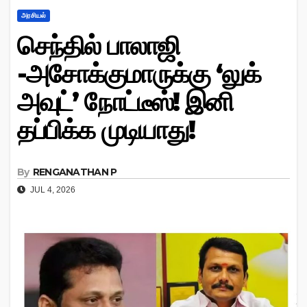
அரசியல்
செந்தில் பாலாஜி
-அசோக்குமாருக்கு ‘லுக்
அவுட்’ நோட்டீஸ்! இனி
தப்பிக்க முடியாது!
By
RENGANATHAN P
JUL 4, 2026