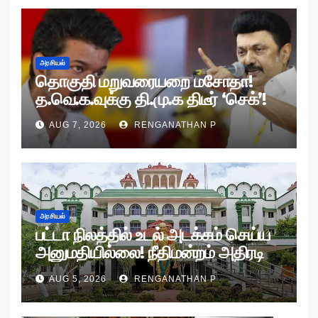
அரசியல்
தொகுதி மறுவரையறை மசோதா!
த.வெ.க.வுக்கு தி.மு.க திடீர் ‘செக்’!
AUG 7, 2026
RENGANATHAN P
அரசியல்
பட்டா நிலத்தில் உடல் அடக்கம் செய்ய
அனுமதியில்லை! நீதிமன்றம் அதிரடி
உத்தரவு!
AUG 5, 2026
RENGANATHAN P