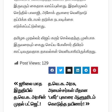
இருவரும் கைதாக வாய்ப்புள்ளது. இதன்மூலம்
செந்தில் பாலாஜி, அசோக் குமாரை வெளிநாடு
தப்பிக்க விடாமல் தடுக்க நடவடிக்கை
எடுக்கப்பட்டுள்ளது.
தமிழக முதல்வர் விஜய் கரூர் செல்வதற்கு முன்பாக
இருவரையும் கைது செய்ய போலீசார் தீவிரம்
காட்டிவருவதாக தகவல்கள் வெளியாகியிருக்கிறது.
Post Views:
129
Post
ஜூலை மாத
த.வெ.க. அரசு,
இறுதியில்
அமைச்சர்கள் மீதான
navigation
த.வெ.க. அரசின்
‘பகீர்’ புகாரை ஆளுநரிடம்
முதல் பட்ஜெட்!
கொடுத்த நயினார்!