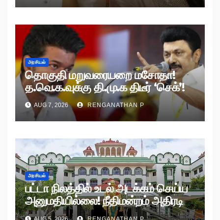
அரசியல்
தொகுதி மறுவரையறை மசோதா!
த.வெ.க.வுக்கு தி.மு.க திடீர் ‘செக்’!
AUG 7, 2026
RENGANATHAN P
அரசியல்
பட்டா நிலத்தில் உடல் அடக்கம் செய்ய
அனுமதியில்லை! நீதிமன்றம் அதிரடி
உத்தரவு!
AUG 5, 2026
RENGANATHAN P