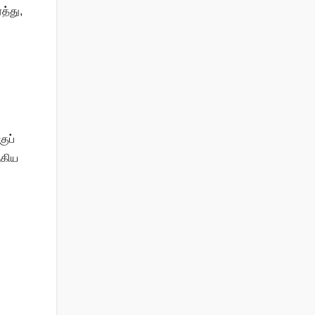
த்து,
்
ுப்
ஆகிய