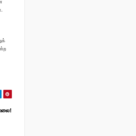
ான
்.
ுக்
ன்ற
்மலை!