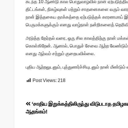
கடந்த 10 ஆண்டு கால பொதுவாழ்வில் நான் ஏற்படுத்
திட்டங்கள், நிகழ்வுகள் மற்றும் சாதனைகளை வரும் வா
நான் இத்தகைய தாக்கத்தை ஏற்படுத்தக் காரணமாய் இர
பெருமக்களுக்கும் எனது வாழ்நாள் நன்றிகளைத் தெரிவி
அடுத்த தேர்தல் வரை, ஒரு சில காலத்திற்கு நான் மக்கள
கொள்கிறேன். ஆனால், பொதுச் சேவை ஆற்ற வேண்டும்,
எனது ஆர்வம் சற்றும் குறையவில்லை.
புதிய ஆற்றலுடனும், புத்துணர்ச்சியுடனும் நான் மீண்டும
Post Views:
218
Post
‘சாதிய இறுக்கத்திலிருந்து விடுபடாத தமிழக
ஆதங்கம்!
navigation