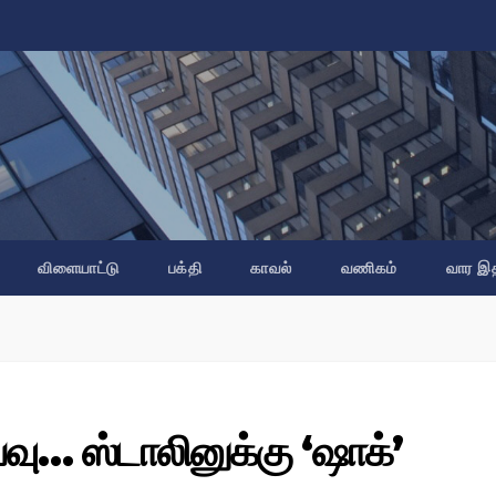
விளையாட்டு
பக்தி
காவல்
வணிகம்
வார இ
்வு… ஸ்டாலினுக்கு ‘ஷாக்’