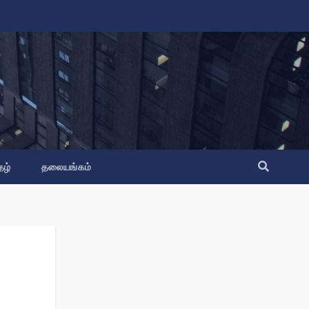
தழ்
தலையங்கம்