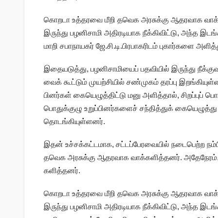
கொறடா உத்​தரவை மீறி தவெக அரசுக்கு ஆதர​வாக வாக்​களித்
இருந்து பழனி​சாமி அதிரடி​யாக நீக்​கி​விட்​டு, அந்த இடங
மாறி சபா​நாயகர் ஜே.சி.டி.பிர​பாகரிடம் புகார்​களை அளித்​
இதையடுத்​து, பழனி​சாமியைப் பதவி​யில் இருந்து நீக்​கு​வ
வைக் கூட்​டும் முயற்​சி​யில் சண்​முகம் தரப்பு இறங்​கி​யுள்​
பினர்​கள் கையெழுத்​திட்டு மனு அளித்​தால், சிறப்​புப் பொ
பொதுக்​குழு உறுப்​பினர்​களைச் சந்​தித்​துக் கையெழுத்து
தொடங்​கி​யுள்​ளனர்.
இதன் உச்​சக்​கட்​ட​மாக, சட்​டப்​பேர​வை​யில் நடை​பெற்ற நம்
தவெக அரசுக்கு ஆதர​வாக வாக்​களித்​தனர். அதே​நேரம், ப
களித்​தனர்.
கொறடா உத்​தரவை மீறி தவெக அரசுக்கு ஆதர​வாக வாக்​களித்
இருந்து பழனி​சாமி அதிரடி​யாக நீக்​கி​விட்​டு, அந்த இடங