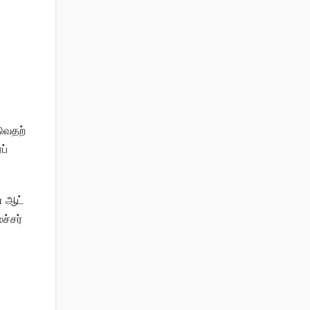
ு​வதற்​
்​
 ஆட்​
்​சர்