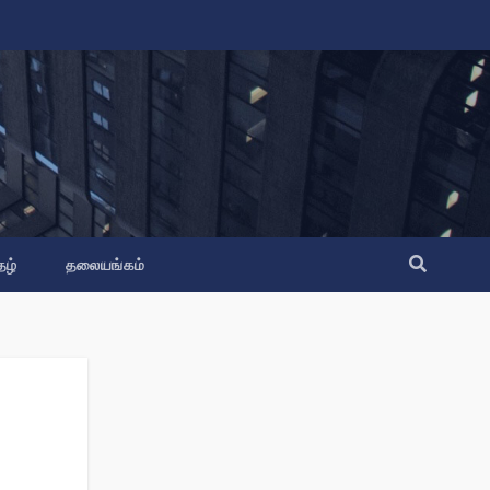
தழ்
தலையங்கம்