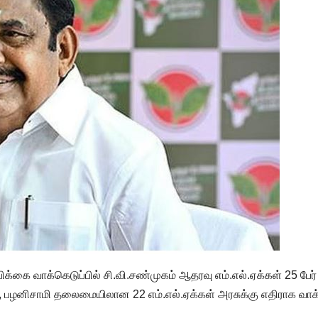
​பிக்கை வாக்​கெடுப்​பில் சி.​வி.சண்​முகம் ஆதரவு எம்​.எல்​.ஏக்​கள் 25 பேர்
ழனி​சாமி தலை​மையி​லான 22 எம்​.எல்​.ஏக்​கள் அரசுக்கு எதி​ராக வாக்