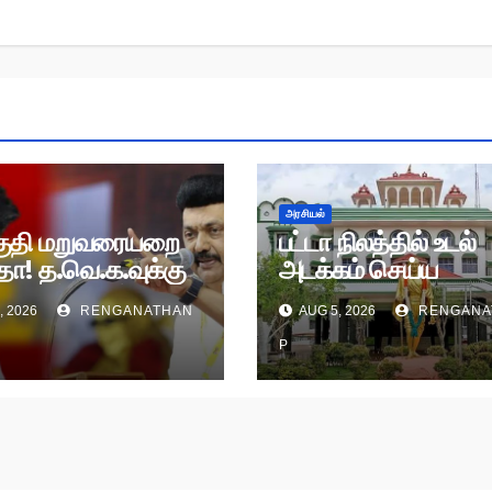
அரசியல்
ுதி மறுவரையறை
பட்டா நிலத்தில் உடல்
ா! த.வெ.க.வுக்கு
அடக்கம் செய்ய
க திடீர் ‘செக்’!
அனுமதியில்லை!
, 2026
RENGANATHAN
AUG 5, 2026
RENGANA
நீதிமன்றம் அதிரடி
உத்தரவு!
P