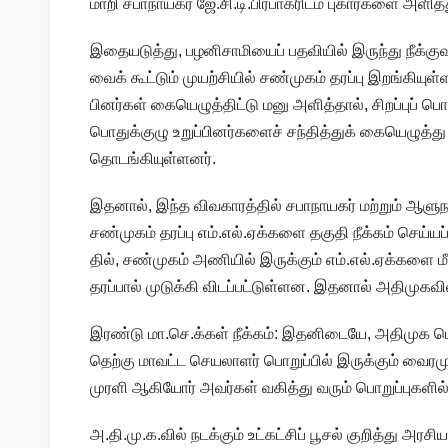
மாறி சபா​நாயகர் ஜே.சி.டி.பிர​பாகரிடம் புகார்​களை அளித்​
இதையடுத்​து, பழனி​சாமியைப் பதவி​யில் இருந்து நீக்​கு​வ
வைக் கூட்​டும் முயற்​சி​யில் சண்​முகம் தரப்பு இறங்​கி​யுள்​
பினர்​கள் கையெழுத்​திட்டு மனு அளித்​தால், சிறப்​புப் பொ
பொதுக்​குழு உறுப்​பினர்​களைச் சந்​தித்​துக் கையெழுத்து
தொடங்​கி​யுள்​ளனர்.
இதனால், இந்த விவ​காரத்​தில் சபா​நாயகர் மற்​றும் ஆளுநர
சண்​முகம் தரப்பு எம்​.எல்​.ஏக்​களை தகுதி நீக்​கம் செய்
தில், சண்​முகம் அணி​யில் இருக்​கும் எம்​.எல்​.ஏக்​களை மீண
தரப்​பால் முடுக்கி விடப்​பட்​டுள்​ளன. இதனால் அதி​முக​வில
இரண்டு மா.செ.க்​கள் நீக்​கம்: இதனிடையே, அதி​முக பொத
தெற்கு மாவட்ட செயலாளர் பொறுப்​பில் இருக்​கும் வைர​மு
முரளி ஆகியோர் அவர்​கள் வகித்து வரும் பொறுப்​பு​களில் இரு
அ.தி.மு.க.வில் நடக்கும் உட்கட்சிப் பூசல் குறித்து அ