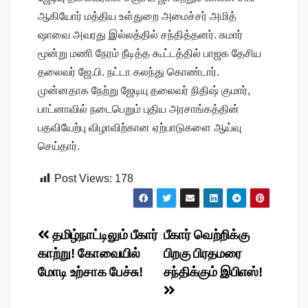
ஆகியோர் மத்திய உள்துறை அமைச்சர் அமித்
ஷாவை அவரது இல்லத்தில் சந்தித்தனர். சுமார்
மூன்று மணி நேரம் நீடித்த கூட்டத்தில் பாஜக தேசிய
தலைவர் ஜே.பி. நட்டா கலந்து கொண்டார்.
முன்னதாக நேற்று ஜேடியு தலைவர் நிதிஷ் குமார்,
பாட்னாவில் நடைபெறும் புதிய அரசாங்கத்தின்
பதவியேற்பு விழாவிற்கான ஏற்பாடுகளை ஆய்வு
செய்தார்.
Post Views:
178
Post
தமிழ்நாட்டிலும் பீகார்
பீகார் வெற்றிக்கு
காற்று! கோவையில்
பிறகு பிரதமரை
navigation
மோடி உற்சாக பேச்சு!
சந்திக்கும் இபிஎஸ்!