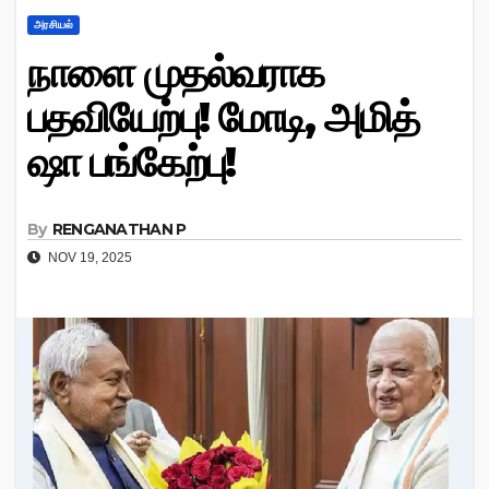
அரசியல்
நாளை முதல்வராக
பதவியேற்பு! மோடி, அமித்
ஷா பங்கேற்பு!
By
RENGANATHAN P
NOV 19, 2025