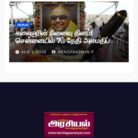
அரசியல்
கலைஞரின் நினைவு தினம்!
சென்னையில் 7ம் தேதி அமைதிப்
பேரணி!
AUG 5, 2026
RENGANATHAN P