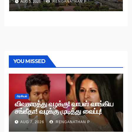
AUG 5, 2026
RENGANATHAN P
YOU MISSED
அரசியல்
விவகாரத்து வழக்கு! வாபஸ் வாங்கிய
சங்கீதா! வழக்கு முடித்து வைப்பு!
AUG 7, 2026
RENGANATHAN P