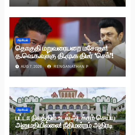
அரசியல்
தொகுதி மறுவரையறை மசோதா!
த.வெ.க.வுக்கு தி.மு.க திடீர் ‘செக்’!
AUG 7, 2026
RENGANATHAN P
அரசியல்
பட்டா நிலத்தில் உடல் அடக்கம் செய்ய
அனுமதியில்லை! நீதிமன்றம் அதிரடி
உத்தரவு!