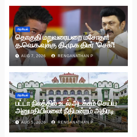
அரசியல்
தொகுதி மறுவரையறை மசோதா!
த.வெ.க.வுக்கு தி.மு.க திடீர் ‘செக்’!
AUG 7, 2026
RENGANATHAN P
அரசியல்
பட்டா நிலத்தில் உடல் அடக்கம் செய்ய
அனுமதியில்லை! நீதிமன்றம் அதிரடி
உத்தரவு!
AUG 5, 2026
RENGANATHAN P