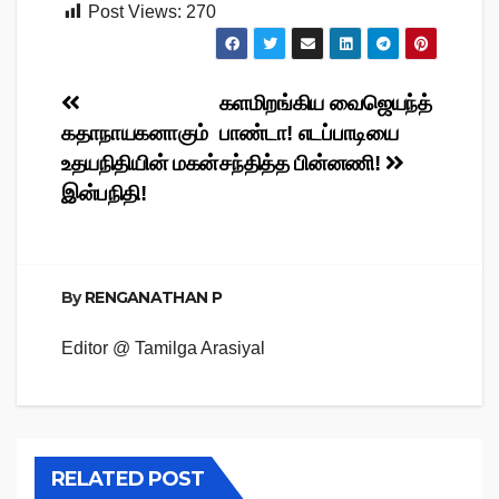
Post Views:
270
Post
களமிறங்கிய வைஜெயந்த்
கதாநாயகனாகும்
பாண்டா! எடப்பாடியை
navigation
உதயநிதியின் மகன்
சந்தித்த பின்னணி!
இன்பநிதி!
By
RENGANATHAN P
Editor @ Tamilga Arasiyal
RELATED POST