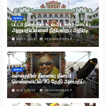
அரசியல்
பட்டா நிலத்தில் உடல் அடக்கம் செய்ய
அனுமதியில்லை! நீதிமன்றம் அதிரடி
உத்தரவு!
AUG 5, 2026
RENGANATHAN P
அரசியல்
கலைஞரின் நினைவு தினம்!
சென்னையில் 7ம் தேதி அமைதிப்
பேரணி!
AUG 5, 2026
RENGANATHAN P