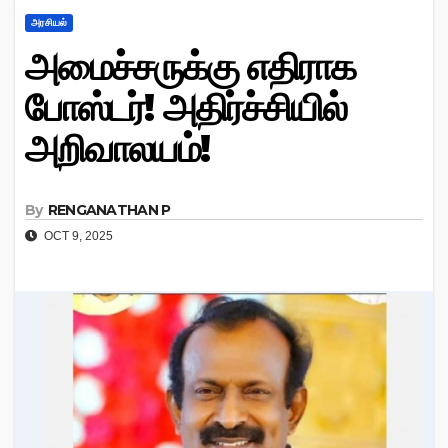
அரசியல்
அமைச்சருக்கு எதிராக
போஸ்டர்! அதிர்ச்சியில்
அறிவாலயம்!
By
RENGANATHAN P
OCT 9, 2025