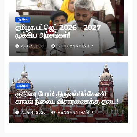
அரசியல்
தமிழக பட்ஜெட் 2026 – 2027
முக்கிய அம்சங்கள்!
AUG 5, 2026
RENGANATHAN P
அரசியல்
குதிரை பேரம்! திருவல்லிக்கேணி
காவல் நிலைய விசாரணைக்கு தடை!
AUG 4, 2026
RENGANATHAN P