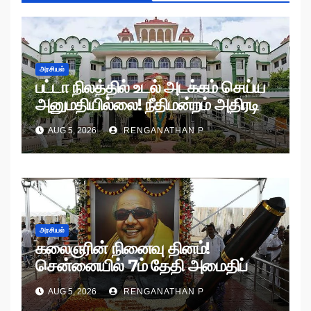
அரசியல்
பட்டா நிலத்தில் உடல் அடக்கம் செய்ய
அனுமதியில்லை! நீதிமன்றம் அதிரடி
உத்தரவு!
AUG 5, 2026
RENGANATHAN P
அரசியல்
கலைஞரின் நினைவு தினம்!
சென்னையில் 7ம் தேதி அமைதிப்
பேரணி!
AUG 5, 2026
RENGANATHAN P