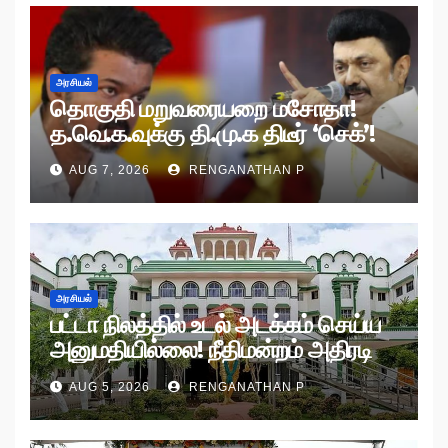
அரசியல்
தொகுதி மறுவரையறை மசோதா!
த.வெ.க.வுக்கு தி.மு.க திடீர் ‘செக்’!
AUG 7, 2026
RENGANATHAN P
அரசியல்
பட்டா நிலத்தில் உடல் அடக்கம் செய்ய
அனுமதியில்லை! நீதிமன்றம் அதிரடி
உத்தரவு!
AUG 5, 2026
RENGANATHAN P