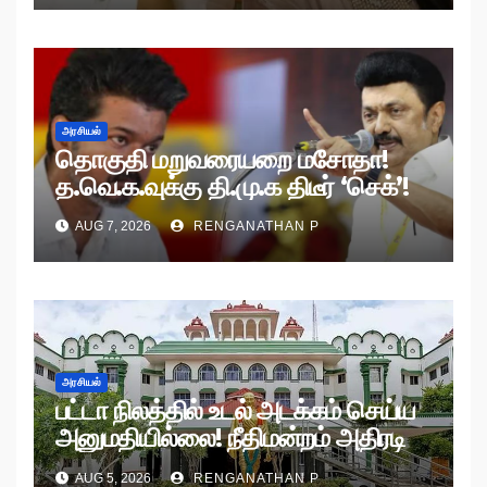
அரசியல்
தொகுதி மறுவரையறை மசோதா!
த.வெ.க.வுக்கு தி.மு.க திடீர் ‘செக்’!
AUG 7, 2026
RENGANATHAN P
அரசியல்
பட்டா நிலத்தில் உடல் அடக்கம் செய்ய
அனுமதியில்லை! நீதிமன்றம் அதிரடி
உத்தரவு!
AUG 5, 2026
RENGANATHAN P