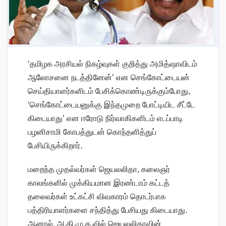
‘தமிழக அரசியல் நிகழ்வுகள் குறித்து அமித்ஷாவிடம்
ஆலோசனை நடத்தினேன்’ என செங்கோட்டையன்
செய்தியாளர்களிடம் பேசிக்கொண்டிருக்கும்போது,
‘செங்கோட்டையனுக்கு இந்தமுறை போட்டியிட சீட்டே
கிடையாது’ என ஈரோடு நிர்வாகிகளிடம் எடப்பாடி
பழனிசாமி கோபத்துடன் கொந்தளித்துப்
பேசியிருக்கிறார்.
மறைந்த முதல்வர்கள் ஜெயலலிதா, கலைஞர்
காலங்களில் முக்கியமான இரண்டாம் கட்டத்
தலைவர்கள் உட்கட்சி விவகாரம் தொடர்பாக
பத்திரியாளர்களை சந்தித்து பேசியது கிடையாது.
ஆனால், அ.தி.மு.க.வில் ஜெயலலிதாவின்