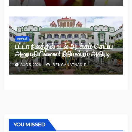
அரசியல்
பட்டா நிலத்தில் உடல் அடக்கம் செய்ய
அனுமதியில்லை! நீதிமன்றம் அதிரடி
உத்தரவு!
AUG 5, 2026
RENGANATHAN P
YOU MISSED