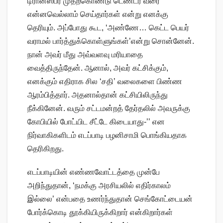
டிரான்ஸ்பர் முதற்கொண்டு டெண்டர் வரை
என்னவெல்லாம் செய்தார்கள் என்று எனக்கு
தெரியும். அப்போது கூட, ‘அண்ணே… கெட்ட பெயர்
வராமல் பார்த்துக்கொள்ளுங்கள்’என்று சொன்னேன்.
நான் அவர் மீது அவ்வளவு மரியாதை
வைத்திருந்தேன். ஆனால், அவர் கட்சிக்கும்,
எனக்கும் எதிராக சில ‘சதி’ வலைகளை பிண்ண
ஆரம்பித்தார். அதனால்தான் கட்சியிலிருந்து
நீக்கினேன். வரும் சட்டமன்றத் தேர்தலில் அவருக்கு
கோபியில் போட்யிட சீட்டே கிடையாது-’’ என
நிர்வாகிகளிடம் எடப்பாடி பழனிசாமி பொங்கியதாக
தெரிகிறது.
எடப்பாடியின் எண்ணவோட்டத்தை முன்பே
அறிந்துதான், ‘நமக்கு அரசியலில் எதிர்காலம்
இல்லை’ என்பதை உணர்ந்துதான் செங்கோட்டையன்
போர்க்கொடி தூக்கியிருக்கிறார் என்கிறார்கள்