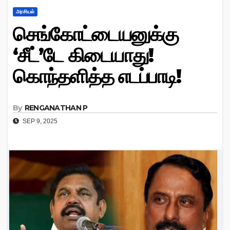
அரசியல்
செங்கோட்டையனுக்கு
‘சீட்’டே கிடையாது!
கொந்தளித்த எடப்பாடி!
By
RENGANATHAN P
SEP 9, 2025