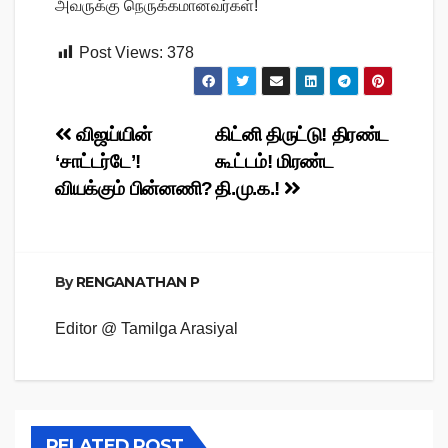
அவருக்கு நெருக்கமானவர்கள்!
Post Views:
378
Post
விஜய்யின்
கிட்னி திருட்டு! திரண்ட
‘சாட்டர்டே’!
கூட்டம்! மிரண்ட
navigation
வியக்கும் பின்னணி?
தி.மு.க.!
By
RENGANATHAN P
Editor @ Tamilga Arasiyal
RELATED POST