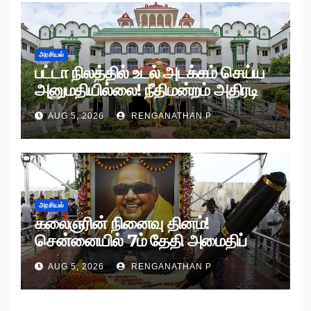
அரசியல்
பட்டா நிலத்தில் உடல் அடக்கம் செய்ய
அனுமதியில்லை! நீதிமன்றம் அதிரடி
உத்தரவு!
AUG 5, 2026
RENGANATHAN P
அரசியல்
கலைஞரின் நினைவு தினம்!
சென்னையில் 7ம் தேதி அமைதிப்
பேரணி!
AUG 5, 2026
RENGANATHAN P