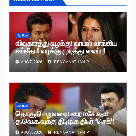
அரசியல்
விவகாரத்து வழக்கு! வாபஸ் வாங்கிய
சங்கீதா! வழக்கு முடித்து வைப்பு!
AUG 7, 2026
RENGANATHAN P
அரசியல்
தொகுதி மறுவரையறை மசோதா!
த.வெ.க.வுக்கு தி.மு.க திடீர் ‘செக்’!
AUG 7, 2026
RENGANATHAN P