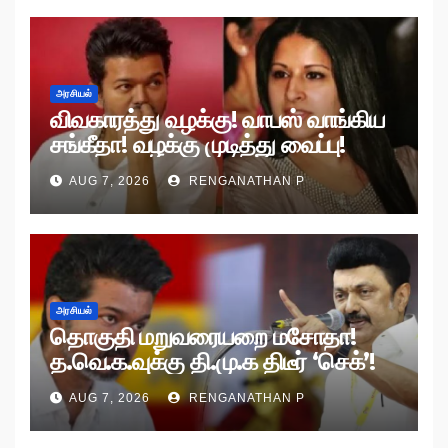
அரசியல்
விவகாரத்து வழக்கு! வாபஸ் வாங்கிய
சங்கீதா! வழக்கு முடித்து வைப்பு!
AUG 7, 2026
RENGANATHAN P
அரசியல்
தொகுதி மறுவரையறை மசோதா!
த.வெ.க.வுக்கு தி.மு.க திடீர் ‘செக்’!
AUG 7, 2026
RENGANATHAN P