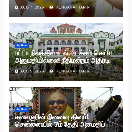
AUG 7, 2026
RENGANATHAN P
அரசியல்
பட்டா நிலத்தில் உடல் அடக்கம் செய்ய
அனுமதியில்லை! நீதிமன்றம் அதிரடி
உத்தரவு!
AUG 5, 2026
RENGANATHAN P
அரசியல்
கலைஞரின் நினைவு தினம்!
சென்னையில் 7ம் தேதி அமைதிப்
பேரணி!