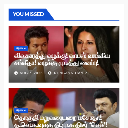
YOU MISSED
அரசியல்
விவகாரத்து வழக்கு! வாபஸ் வாங்கிய
சங்கீதா! வழக்கு முடித்து வைப்பு!
AUG 7, 2026
RENGANATHAN P
அரசியல்
தொகுதி மறுவரையறை மசோதா!
த.வெ.க.வுக்கு தி.மு.க திடீர் ‘செக்’!