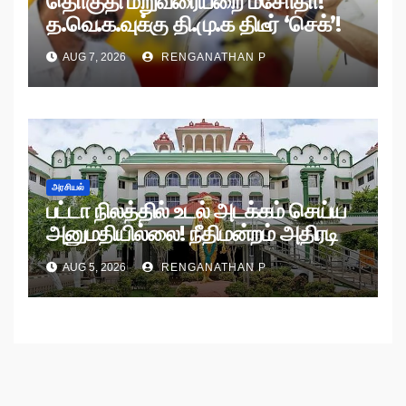
தொகுதி மறுவரையறை மசோதா!
த.வெ.க.வுக்கு தி.மு.க திடீர் ‘செக்’!
AUG 7, 2026
RENGANATHAN P
அரசியல்
பட்டா நிலத்தில் உடல் அடக்கம் செய்ய
அனுமதியில்லை! நீதிமன்றம் அதிரடி
உத்தரவு!
AUG 5, 2026
RENGANATHAN P