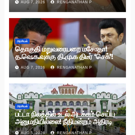
AUG 7, 2026
RENGANATHAN P
அரசியல்
தொகுதி மறுவரையறை மசோதா!
த.வெ.க.வுக்கு தி.மு.க திடீர் ‘செக்’!
AUG 7, 2026
RENGANATHAN P
அரசியல்
பட்டா நிலத்தில் உடல் அடக்கம் செய்ய
அனுமதியில்லை! நீதிமன்றம் அதிரடி
உத்தரவு!
AUG 5, 2026
RENGANATHAN P