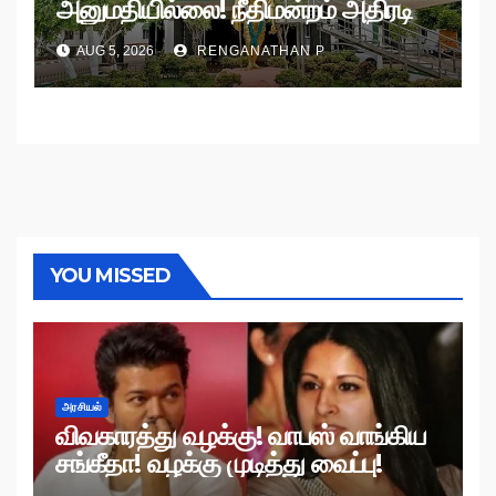
அனுமதியில்லை! நீதிமன்றம் அதிரடி
உத்தரவு!
AUG 5, 2026
RENGANATHAN P
YOU MISSED
அரசியல்
விவகாரத்து வழக்கு! வாபஸ் வாங்கிய
சங்கீதா! வழக்கு முடித்து வைப்பு!