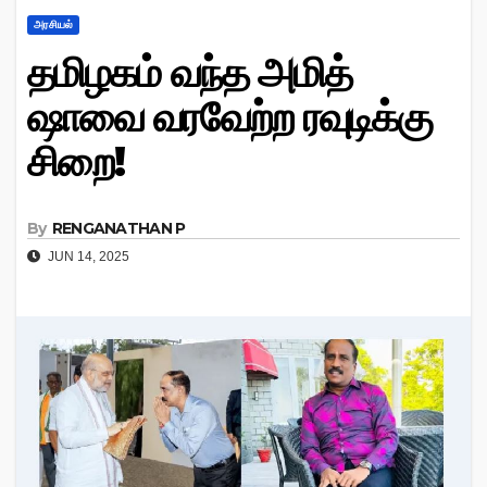
அரசியல்
தமிழகம் வந்த அமித்
ஷாவை வரவேற்ற ரவுடிக்கு
சிறை!
By
RENGANATHAN P
JUN 14, 2025