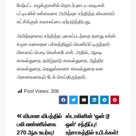
மேற்பட்ட வழக்குகளில் தொடர்புடைய ரவுடிகள்
பட்டியலில் உள்ளவரை அமித்ஷா சந்தித்த விவகாரம்
கட்சிக்குள் சலசலப்பை ஏற்படுத்தியது.
அமித்ஷாவை சந்தித்த புகைப்படத்தை தனது எக்ஸ்
சமூக வலைதள பக்கத்திலும் வெளியிட்டிருந்தார்
மிளகாய் பொடி வெங்கடேசன். அதில், ஆவடி
காவல்துறை, தமிழ்நாடு காவல்துறை, ஆந்திர
காவல்துறை, தெலுங்கானா காவல்துறை என
அனைவரையும் டேக் செய்திருந்தார்.
Post Views:
306
Post
விமான விபத்தில்
ஸ்டாலினின் ‘ஒன் டூ
பலி எண்ணிக்கை
ஒன்’ சந்திப்பு!
navigation
270 ஆக உயர்வு!
உற்சாகத்தில் உ.பி.க்கள்!