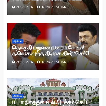
AUG 7, 2026
RENGANATHAN P
அரசியல்
தொகுதி மறுவரையறை மசோதா!
த.வெ.க.வுக்கு தி.மு.க திடீர் ‘செக்’!
AUG 7, 2026
RENGANATHAN P
அரசியல்
பட்டா நிலத்தில் உடல் அடக்கம் செய்ய