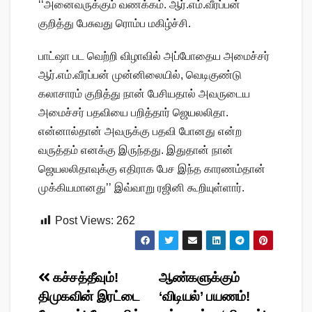
‘‘அனைவருக்கும் வணக்கம். ஆர்.எம்.வீரப்பன்
குறித்து பேசுவது ரொம்ப மகிழ்ச்சி.
பாட்ஷா பட வெற்றி விழாவில் அப்போதைய அமைச்சர்
ஆர்.எம்.வீரப்பன் முன்னிலையில், வெடிகுண்டு
கலாசாரம் குறித்து நான் பேசியதால் அவருடைய
அமைச்சர் பதவியை பறித்தார் ஜெயலலிதா.
என்னால்தான் அவருக்கு பதவி போனது என்ற
வருத்தம் எனக்கு இருந்தது. இதுதான் நான்
ஜெயலலிதாவுக்கு எதிராக பேச இந்த காரணம்தான்
முக்கியமானது’’ இவ்வாறு ரஜினி கூறியுள்ளார்.
Post Views:
262
Post
கச்சத்தீவும்!
ஆண்களுக்கும்
திமுகவின் இரட்டை
‘விடியல்’ பயணம்!
navigation