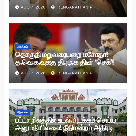
AUG 7, 2026
RENGANATHAN P
அரசியல்
தொகுதி மறுவரையறை மசோதா!
த.வெ.க.வுக்கு தி.மு.க திடீர் ‘செக்’!
AUG 7, 2026
RENGANATHAN P
அரசியல்
பட்டா நிலத்தில் உடல் அடக்கம் செய்ய
அனுமதியில்லை! நீதிமன்றம் அதிரடி
உத்தரவு!