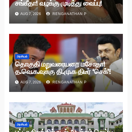
சங்கீதா! வழக்கு முடித்து வைப்பு!
AUG 7, 2026
RENGANATHAN P
அரசியல்
தொகுதி மறுவரையறை மசோதா!
த.வெ.க.வுக்கு தி.மு.க திடீர் ‘செக்’!
AUG 7, 2026
RENGANATHAN P
அரசியல்