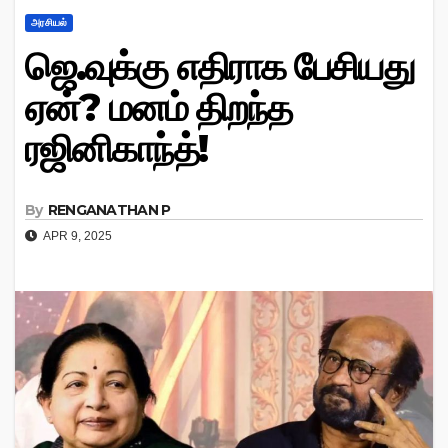
அரசியல்
ஜெ.வுக்கு எதிராக பேசியது
ஏன்? மனம் திறந்த
ரஜினிகாந்த்!
By
RENGANATHAN P
APR 9, 2025