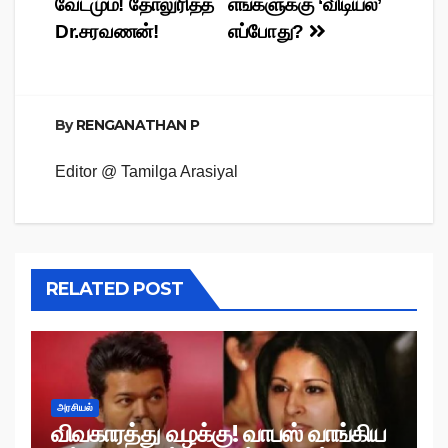
வேடமும்! தோலுரித்த
எங்களுக்கு ‘விடியல்’
Dr.சரவணன்!
எப்போது?
By
RENGANATHAN P
Editor @ Tamilga Arasiyal
RELATED POST
அரசியல்
விவகாரத்து வழக்கு! வாபஸ் வாங்கிய