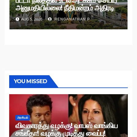
பட்டா நிலத்தில் உடல் அடக்கம் செய்ய
அனுமதியில்லை! நீதிமன்றம் அதிரடி
உத்தரவு!
AUG 5, 2026
RENGANATHAN P
YOU MISSED
அரசியல்
விவகாரத்து வழக்கு! வாபஸ் வாங்கிய
சங்கீதா! வழக்கு முடித்து வைப்பு!