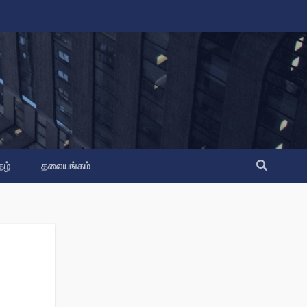
தழ்
தலையங்கம்