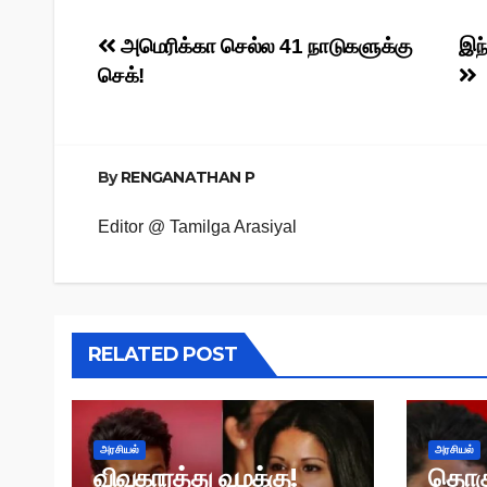
Post
அமெரிக்கா செல்ல 41 நாடுகளுக்கு
இந்
செக்!
navigation
By
RENGANATHAN P
Editor @ Tamilga Arasiyal
RELATED POST
அரசியல்
அரசியல்
விவகாரத்து வழக்கு!
தொக