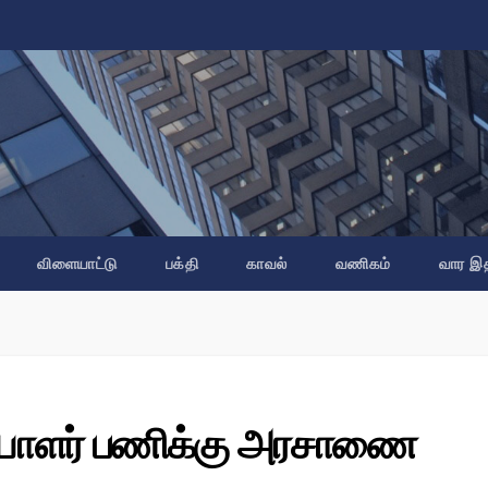
விளையாட்டு
பக்தி
காவல்
வணிகம்
வார இ
யாளர் பணிக்கு அரசாணை