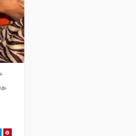
ு.
தது.