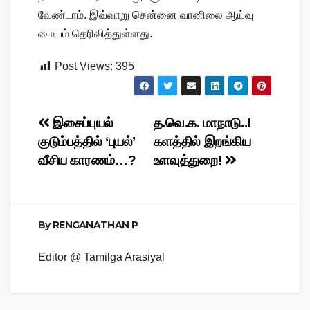
வேண்டாம். இவ்வாறு சென்னை வானிலை ஆய்வு
மையம் தெரிவித்துள்ளது.
Post Views:
395
Post
இசைப்புயல்
த.வெ.க. மாநாடு..!
குடும்பத்தில் ‘புயல்’
களத்தில் இறங்கிய
navigation
வீசிய காரணம்…?
உளவுத்துறை!
By
RENGANATHAN P
Editor @ Tamilga Arasiyal