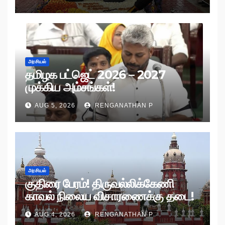
அரசியல்
தமிழக பட்ஜெட் 2026 – 2027
முக்கிய அம்சங்கள்!
AUG 5, 2026
RENGANATHAN P
அரசியல்
குதிரை பேரம்! திருவல்லிக்கேணி
காவல் நிலைய விசாரணைக்கு தடை!
AUG 4, 2026
RENGANATHAN P