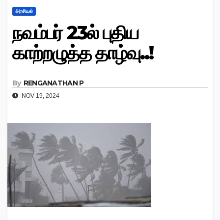
அரசியல்
நவம்பர் 23ல் புதிய
காற்றழுத்த தாழ்வு..!
By
RENGANATHAN P
NOV 19, 2024