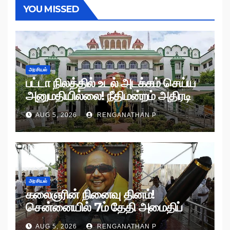
YOU MISSED
அரசியல்
பட்டா நிலத்தில் உடல் அடக்கம் செய்ய
அனுமதியில்லை! நீதிமன்றம் அதிரடி
உத்தரவு!
AUG 5, 2026
RENGANATHAN P
அரசியல்
கலைஞரின் நினைவு தினம்!
சென்னையில் 7ம் தேதி அமைதிப்
பேரணி!
AUG 5, 2026
RENGANATHAN P