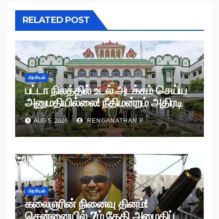
RELATED POST
அரசியல்
பட்டா நிலத்தில் உடல் அடக்கம் செய்ய
அனுமதியில்லை! நீதிமன்றம் அதிரடி
உத்தரவு!
AUG 5, 2026
RENGANATHAN P
அரசியல்
கலைஞரின் நினைவு தினம்!
சென்னையில் 7ம் தேதி அமைதிப்