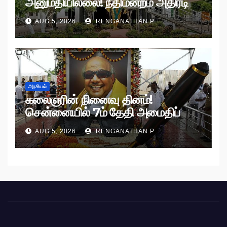
அனுமதியில்லை! நீதிமன்றம் அதிரடி
உத்தரவு!
AUG 5, 2026
RENGANATHAN P
அரசியல்
கலைஞரின் நினைவு தினம்!
சென்னையில் 7ம் தேதி அமைதிப்
பேரணி!
AUG 5, 2026
RENGANATHAN P