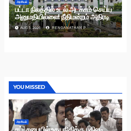
அரசியல்
பட்டா நிலத்தில் உடல் அடக்கம் செய்ய
அனுமதியில்லை! நீதிமன்றம் அதிரடி
உத்தரவு!
AUG 5, 2026
RENGANATHAN P
YOU MISSED
அரசியல்
சட்டசபையில் உதயநிதிக்கு பதிலடி