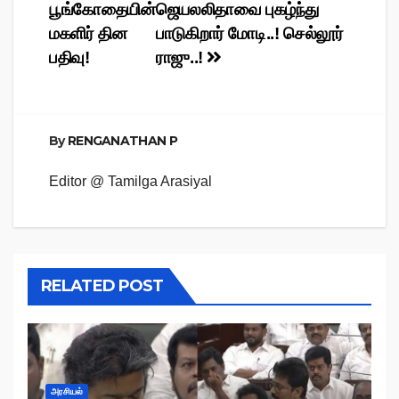
navigation
பூங்கோதையின்
ஜெயலலிதாவை புகழ்ந்து
மகளிர் தின
பாடுகிறார் மோடி..! செல்லூர்
பதிவு!
ராஜு..!
By
RENGANATHAN P
Editor @ Tamilga Arasiyal
RELATED POST
அரசியல்