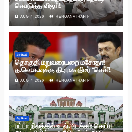
கொடுத்த விஜய்!
AUG 7, 2026
RENGANATHAN P
அரசியல்
தொகுதி மறுவரையறை மசோதா!
த.வெ.க.வுக்கு தி.மு.க திடீர் ‘செக்’!
AUG 7, 2026
RENGANATHAN P
அரசியல்
பட்டா நிலத்தில் உடல் அடக்கம் செய்ய