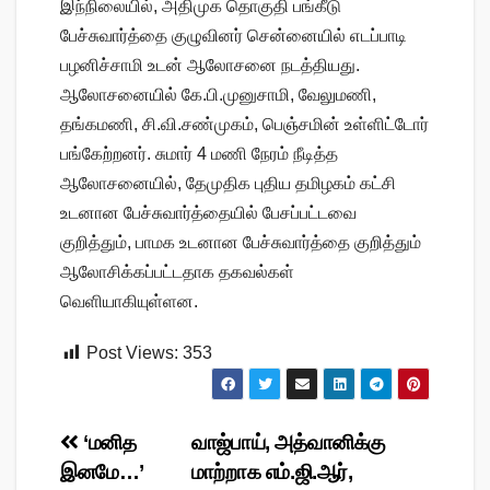
இந்நிலையில், அதிமுக தொகுதி பங்கீடு
பேச்சுவார்த்தை குழுவினர் சென்னையில் எடப்பாடி
பழனிச்சாமி உடன் ஆலோசனை நடத்தியது.
ஆலோசனையில் கே.பி.முனுசாமி, வேலுமணி,
தங்கமணி, சி.வி.சண்முகம், பெஞ்சமின் உள்ளிட்டோர்
பங்கேற்றனர். சுமார் 4 மணி நேரம் நீடித்த
ஆலோசனையில், தேமுதிக புதிய தமிழகம் கட்சி
உடனான பேச்சுவார்த்தையில் பேசப்பட்டவை
குறித்தும், பாமக உடனான பேச்சுவார்த்தை குறித்தும்
ஆலோசிக்கப்பட்டதாக தகவல்கள்
வெளியாகியுள்ளன.
Post Views:
353
Post
‘மனித
வாஜ்பாய், அத்வானிக்கு
இனமே…’
மாற்றாக எம்.ஜி.ஆர்,