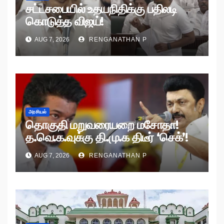
சட்டசபையில் உதயநிதிக்கு பதிலடி
கொடுத்த விஜய்!
AUG 7, 2026
RENGANATHAN P
அரசியல்
தொகுதி மறுவரையறை மசோதா!
த.வெ.க.வுக்கு தி.மு.க திடீர் ‘செக்’!
AUG 7, 2026
RENGANATHAN P